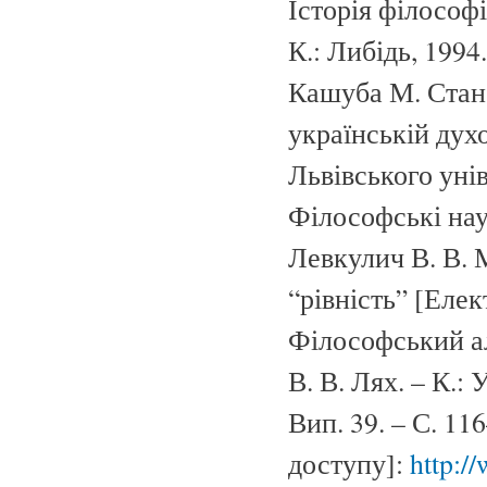
Історія філософі
К.: Либідь, 1994.
Кашуба М. Стано
українській духо
Львівського унів
Філософські наук
Левкулич В. В. 
“рівність” [Еле
Філософський ал
В. В. Лях. – К.:
Вип. 39. – С. 1
доступу]:
http:/