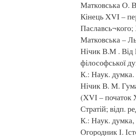
Матковська О. В.
Кінець XVI – пер
Паславсь¬кого; 
Матковська – Льв
Нічик В.М . Від
філософської дум
К.: Наук. думка. 
Нічик В. М. Гума
(XVІ – початок X
Стратій; відп. р
К.: Наук. думка, 
Огородник І. Іст