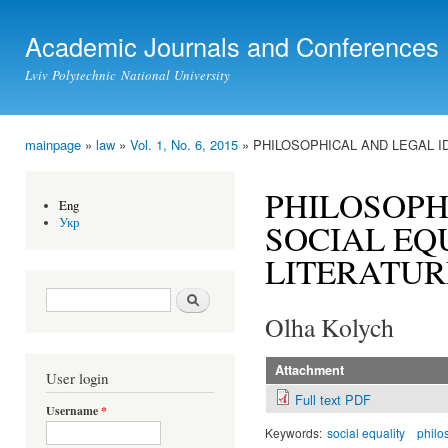
Ski
mai
Academic Journals and Conferences
con
Lviv Polytechnic National University
mainpage
»
law
»
Vol. 1, No. 6, 2015
» PHILOSOPHICAL AND LEGAL I
You are here
PHILOSOPH
Eng
Укр
SOCIAL EQ
LITERATUR
Search form
Search
Olha Kolych
Attachment
User login
Full text PDF
Username
*
Keywords:
social equality
philo