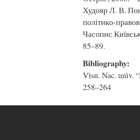
Худояр Л. В. Пон
політико-правові
Часопис Київсько
85–89.
Bibliography:
Vìsn. Nac. unìv. “
258–264