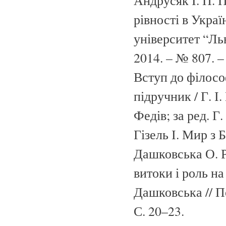
Андрусяк І. П. 
рівності в Украї
університет “Ль
2014. – № 807. –
Вступ до філосо
підручник / Г. І.
Федів; за ред. Г.
Гізель І. Мир з Б
Дашковська О. Р
витоки і роль на
Дашковська // П
С. 20–23.