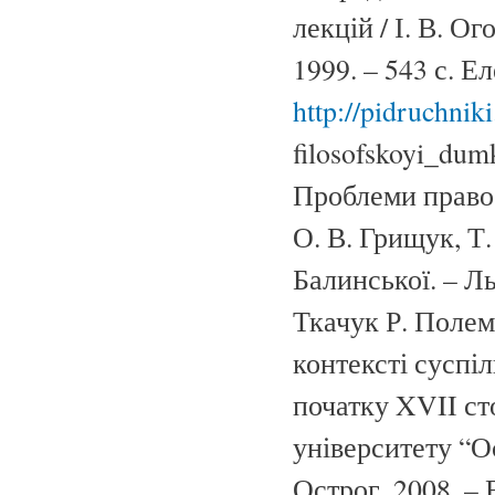
лекцій / І. В. О
1999. – 543 с. 
http://pidruchnik
filosofskoyi_dum
Проблеми правосв
О. В. Грищук, Т. 
Балинської. – Ль
Ткачук Р. Полем
контексті суспі
початку XVII сто
університету “О
Острог, 2008. – 