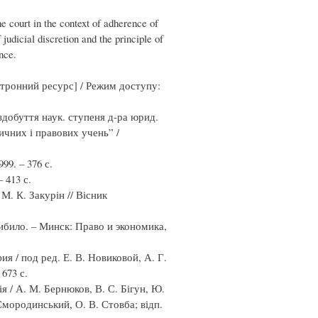
e court in the context of adherence of
judicial discretion and the principle of
ence.
ектронний ресурс] / Режим доступу:
здобуття наук. ступеня д-ра юрид.
ітичних і правових учень” /
9. – 376 с.
 413 с.
М. К. Закурін // Вісник
било. – Минск: Право и экономика,
я / под ред. Е. В. Новиковой, А. Г.
673 с.
 / А. М. Бернюков, В. С. Бігун, Ю.
Смородинський, О. В. Стовба; відп.