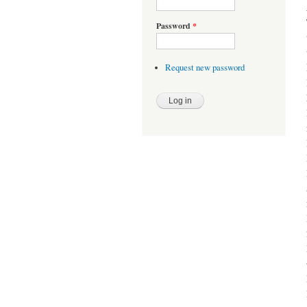
Password
*
Request new password