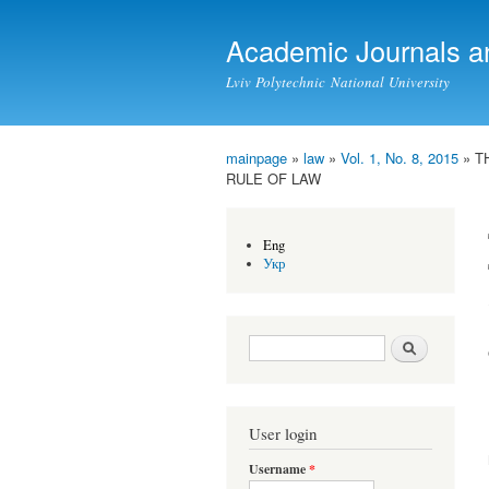
Academic Journals a
Lviv Polytechnic National University
mainpage
»
law
»
Vol. 1, No. 8, 2015
» T
You are here
RULE OF LAW
Eng
Укр
Search form
Search
User login
Username
*