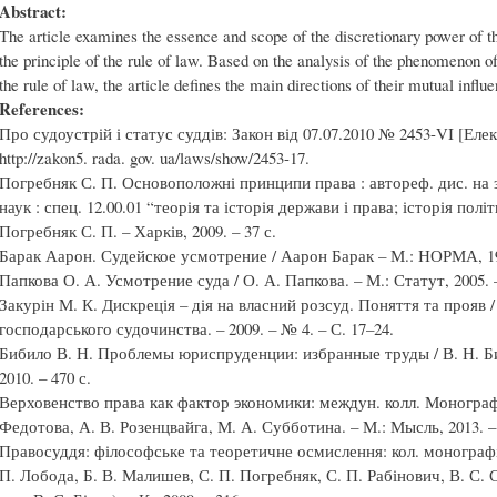
Abstract:
The article examines the essence and scope of the discretionary power of th
the principle of the rule of law. Based on the analysis of the phenomenon of 
the rule of law, the article defines the main directions of their mutual influ
References:
Про судоустрій і статус суддів: Закон від 07.07.2010 № 2453-VI [Ел
http://zakon5. rada. gov. ua/laws/show/2453-17.
Погребняк С. П. Основоположні принципи права : автореф. дис. на 
наук : спец. 12.00.01 “теорія та історія держави і права; історія пол
Погребняк С. П. – Харків, 2009. – 37 с.
Барак Аарон. Судейское усмотрение / Аарон Барак – М.: НОРМА, 199
Папкова О. А. Усмотрение суда / О. А. Папкова. – М.: Статут, 2005. –
Закурін М. К. Дискреція – дія на власний розсуд. Поняття та прояв / 
господарського судочинства. – 2009. – № 4. – С. 17–24.
Бибило В. Н. Проблемы юриспруденции: избранные труды / В. Н. Би
2010. – 470 с.
Верховенство права как фактор экономики: междун. колл. Монографи
Федотова, А. В. Розенцвайга, М. А. Субботина. – М.: Мысль, 2013. – 
Правосуддя: філософське та теоретичне осмислення: кол. монографія
П. Лобода, Б. В. Малишев, С. П. Погребняк, С. П. Рабінович, В. С. 