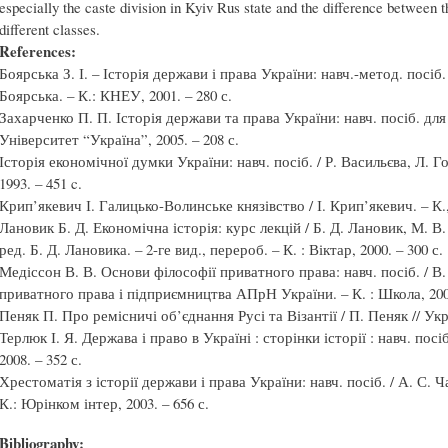
especially the caste division in Kyiv Rus state and the difference between
different classes.
References:
Боярська З. І. – Історія держави і права України: навч.-метод. посіб. 
Боярська. – К.: КНЕУ, 2001. – 280 с.
Захарченко П. П. Історія держави та права України: навч. посіб. для 
Університет “Україна”, 2005. – 208 с.
Історія економічної думки України: навч. посіб. / Р. Васильєва, Л. Го
1993. – 451 c.
Крип’якевич І. Галицько-Волинське князівство / І. Крип’якевич. – К.,
Лановик Б. Д. Економічна історія: курс лекцій / Б. Д. Лановик, М. В
ред. Б. Д. Лановика. – 2-ге вид., перероб. – К. : Віктар, 2000. – 300 с.
Медіссон В. В. Основи філософії приватного права: навч. посіб. / В. 
приватного права і підприємництва АПрН України. – К. : Школа, 2004
Пеняк П. Про ремісничі об’єднання Русі та Візантії / П. Пеняк // Укр.
Терлюк І. Я. Держава і право в Україні : сторінки історії : навч. посіб
2008. – 352 с.
Хрестоматія з історії держави і права України: навч. посіб. / А. С. Ч
К.: Юрінком інтер, 2003. – 656 с.
Bibliography: