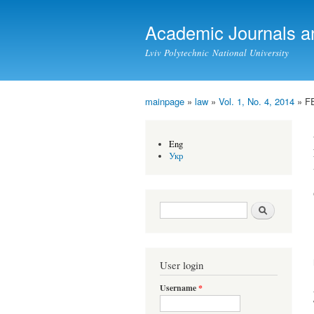
Academic Journals a
Lviv Polytechnic National University
mainpage
»
law
»
Vol. 1, No. 4, 2014
» F
You are here
Eng
Укр
Search form
Search
User login
Username
*