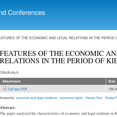
Skip to
main
nd Conferences
content
EATURES OF THE ECONOMIC AND LEGAL RELATIONS IN THE PERIOD 
FEATURES OF THE ECONOMIC AN
RELATIONS IN THE PERIOD OF KI
OlhaKolych
Attachment
Size
134.
Full text PDF
Keywords:
economic and legal relations
economic rights
Kievan Rus
Ruska P
Abstract:
The paper analyzed the characteristics of economic and legal relations in 