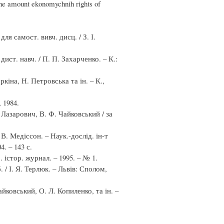
 the amount ekonomychnih rights of
для самост. вивч. дисц. / З. І.
дист. навч. / П. П. Захарченко. – К.:
ркіна, Н. Петровська та ін. – К.,
 1984.
. Лазарович, В. Ф. Чайковський / за
В. Медіссон. – Наук.-дослід. ін-т
. – 143 с.
 істор. журнал. – 1995. – № 1.
. / І. Я. Терлюк. – Львів: Сполом,
айковський, О. Л. Копиленко, та ін. –