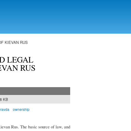
OF KIEVAN RUS
D LEGAL
EVAN RUS
48 KB
ravda
ownership
Kievan Rus. The basic source of law, and