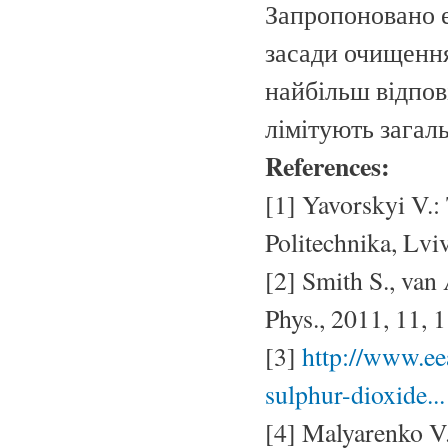
Запропоновано е
засади очищення
найбільш відпові
лімітують загал
References:
[1] Yavorskyi V.:
Politechnika, Lvi
[2] Smith S., van
Phys., 2011, 11, 
[3]
http://www.ee
sulphur-dioxide...
[4] Malyarenko V.