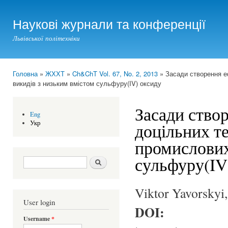
Ski
mai
Наукові журнали та конференції
con
Львівської політехніки
Головна
»
ЖХХТ
»
Ch&ChT Vol. 67, No. 2, 2013
» Засади створення е
You are here
викидів з низьким вмістом сульфуру(IV) оксиду
Засади ство
Eng
Укр
доцільних т
промислових
сульфуру(IV
Search form
Шукати
Viktor Yavorskyi
User login
DOI:
Username
*