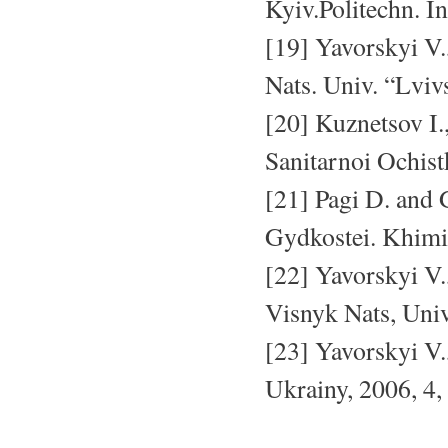
Kyiv.Politechn. In
[19] Yavorskyi V
Nats. Univ. “Lviv
[20] Kuznetsov I.
Sanitarnoi Ochist
[21] Pagi D. and 
Gydkostei. Khim
[22] Yavorskyi V
Visnyk Nats, Univ
[23] Yavorskyi V
Ukrainy, 2006, 4,