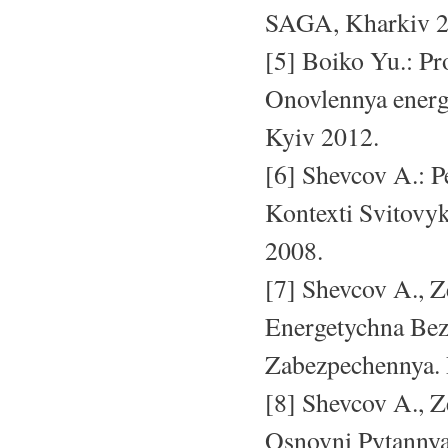
SAGA, Kharkiv 2
[5] Boiko Yu.: P
Onovlennya energe
Kyiv 2012.
[6] Shevcov A.: 
Kontexti Svitovy
2008.
[7] Shevcov A., Z
Energetychna Bez
Zabezpechennya. 
[8] Shevcov A., Z
Osnovni Pytannya