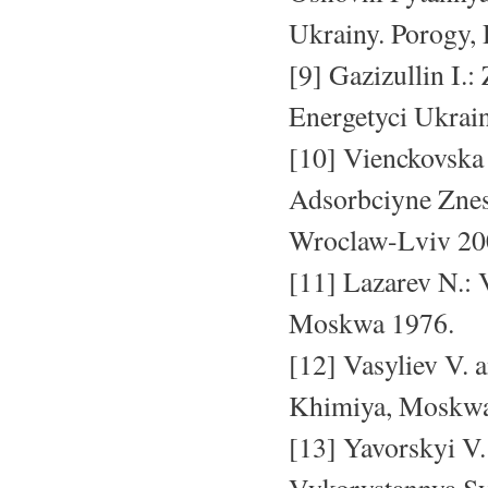
Ukrainy. Porogy,
[9] Gazizullin I
Energetyci Ukrain
[10] Vienckovska 
Adsorbciyne Znes
Wroclaw-Lviv 20
[11] Lazarev N.:
Moskwa 1976.
[12] Vasyliev V. 
Khimiya, Moskwa
[13] Yavorskyi V