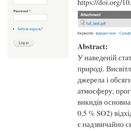
https://doi.org/1
Password
*
Attachment
full_text.pdf
Забули пароль?
Keywords:
відхідні гази
Сульфу
Abstract:
У наведеній ста
природі. Висвіт
джерела і обсяг
атмосферу, прог
викидів основна
0,5 % SO2) відх
є надзвичайно с