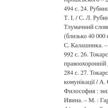
494 с. 24. Рубин
Т. І. / С. Л. Руб
Тлумачний словн
(близько 40 000 с
С. Калашника. – 2
992 с. 26. Токар
правоохоронній д
284 с. 27. Токар
комунікації / А. 
Философия : энц
Ивина. – М. : Га