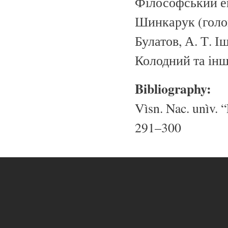
Філософський ен
Шинкарук (голов
Булатов, А. Т. І
Колодний та інші.
Bibliography:
Vìsn. Nac. unìv. “
291–300