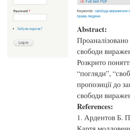
Full text PDF
Keywords:
свобода вираження п
Password
*
права людини
Abstract:
Забули пароль?
Проаналізовано 
свободи виражен
Розкрито поняття
“погляди”, “сво
пропозиції до з
свободи виражен
References:
1. Ардентов Б. 
Картя молдовеня