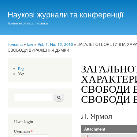
Ski
mai
Наукові журнали та конференції
con
Львівської політехніки
Головна
»
law
»
Vol. 1, No. 12, 2016
» ЗАГАЛЬНОТЕОРЕТИЧНА ХАРА
You are here
СВОБОДИ ВИРАЖЕННЯ ДУМКИ
ЗАГАЛЬНО
Eng
Укр
ХАРАКТЕР
СВОБОДИ 
СВОБОДИ 
Search form
Шукати
Л. Ярмол
User login
Attachment
Username
*