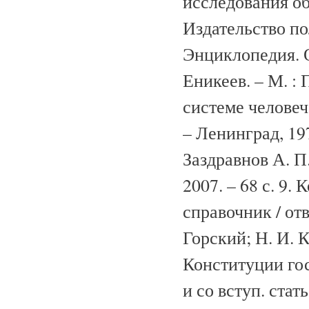
исследования об
Издательство пол
Энциклопедия. О
Еникеев. – М. : 
системе человеч
– Ленинград, 197
Заздравнов А. П.,
2007. – 68 с. 9.
справочник / отв
Горский; Н. И. К
Конституции госу
и со вступ. стат