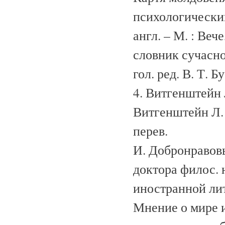
психологический
англ. – М. : Веч
словник сучасної 
гол. ред. В. Т. Б
4. Витгенштейн 
Витгенштейн Л. /
перев.
И. Добронравовы
доктора филос. н
иностранной лите
Мнение о мире 