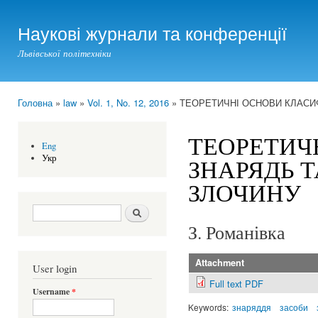
Ski
mai
Наукові журнали та конференції
con
Львівської політехніки
Головна
»
law
»
Vol. 1, No. 12, 2016
» ТЕОРЕТИЧНІ ОСНОВИ КЛАСИФ
You are here
ТЕОРЕТИЧ
Eng
Укр
ЗНАРЯДЬ Т
ЗЛОЧИНУ
Search form
Шукати
З. Романівка
Attachment
User login
Full text PDF
Username
*
Keywords:
знаряддя
засоби