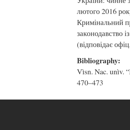
України: чинне з
лютого 2016 року:
Кримінальний п
законодавство із
(відповідає офіц.
Bibliography:
Vìsn. Nac. unìv. “
470–473