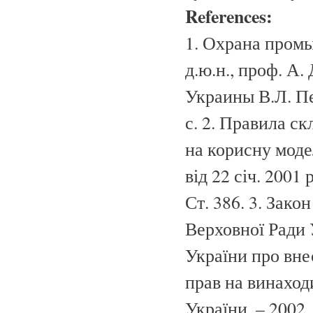
References:
1. Охрана промы
д.ю.н., проф. А.
Украины В.Л. Пе
с. 2. Правила ск
на корисну модел
від 22 січ. 2001 
Ст. 386. 3. Зако
Верховної Ради У
України про вне
прав на винаходи
України. – 2002.