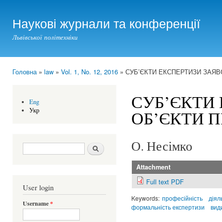
Ski
mai
Наукові журнали та конференції
con
Львівської політехніки
Головна
»
law
»
Vol. 1, No. 12, 2016
» СУБ’ЄКТИ ЕКСПЕРТИЗИ ЗАЯВ
You are here
СУБ’ЄКТИ
Eng
Укр
ОБ’ЄКТИ 
О. Несімко
Search form
Шукати
Attachment
Full text PDF
User login
Keywords:
професійність
діял
Username
*
формальність експертизи
вид