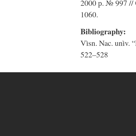
2000 р. № 997 // 
1060.
Bibliography:
Vìsn. Nac. unìv. “
522–528