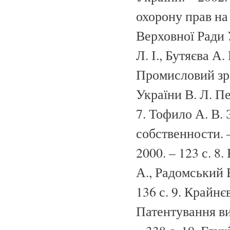
охорону прав на 
Верховної Ради У
Л. І., Бутяєва А
Промисловий зра
України В. Л. Пе
7. Тофило А. В
собственности. –
2000. – 123 с. 8
А., Радомський В
136 с. 9. Крайнєв
Патентування вин