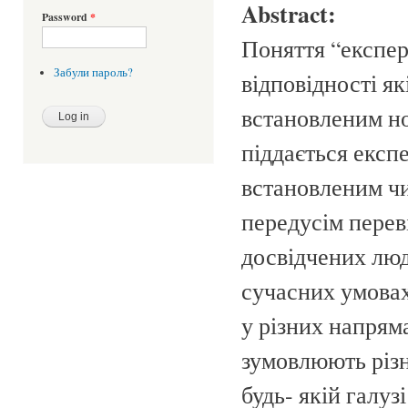
Abstract:
Password
*
Поняття “експер
Забули пароль?
відповідності як
встановленим но
піддається експе
встановленим чи
передусім перев
досвідчених люд
сучасних умовах
у різних напряма
зумовлюють різн
будь- якій галуз