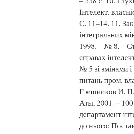
– 338 с. 10. Глу
Інтелект. власніс
С. 11–14. 11. За
інтегральних мік
1998. – № 8. – С
справах інтелект
№ 5 зі змінами і 
питань пром. вла
Грешников И. П. 
Аты, 2001. – 10
департамент інт
до нього: Постан