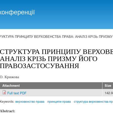
Skip to
main
конференції
content
РУКТУРА ПРИНЦИПУ ВЕРХОВЕНСТВА ПРАВА: АНАЛІЗ КРІЗЬ ПРИЗМ
СТРУКТУРА ПРИНЦИПУ ВЕРХОВЕ
АНАЛІЗ КРІЗЬ ПРИЗМУ ЙОГО
ПРАВОЗАСТОСУВАННЯ
О. Крижова
Attachment
Size
142.
Full text PDF
Keywords:
верховенство права
принципи права
структура верховенства п
Abstract: