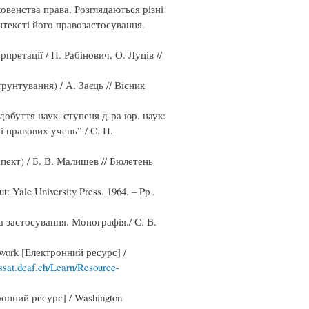
венства права. Розглядаються різні
нтексті його правозастосування.
претації / П. Рабінович, О. Луців //
унтування) / А. Заєць // Вісник
обуття наук. ступеня д-ра юр. наук:
 і правових учень” / С. П.
ект) / Б. В. Малишев // Бюлетень
t: Yale University Press. 1964. – Pp .
а застосування. Монографія./ С. В.
mework [Електронний ресурс] /
/issat.dcaf.ch/Learn/Resource-
тронний ресурс] / Washington