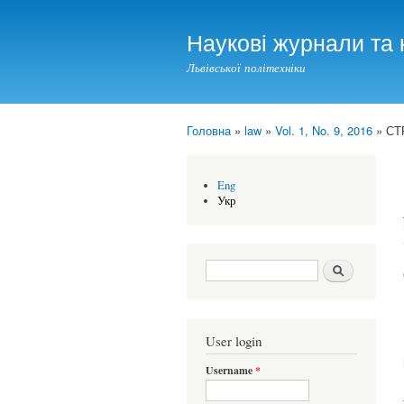
Наукові журнали та 
Львівської політехніки
Головна
»
law
»
Vol. 1, No. 9, 2016
» СТ
You are here
Eng
Укр
Search form
Шукати
User login
Username
*