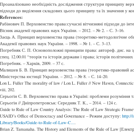
Проаналізовано необхідність дослідження структури принципу верхо
підходи до виділення складових цього принципу та їх значення у ко
References:
Рабінович П. Верховенство права:сучасні вітчизняні підходи до інтер
Вісник академії правових наук України. – 2012. – № 2. – С. 3–16.
Заєць А. Принцип верховенства права (теоретико-методологічне обґр
Академії правових наук України. – 1998. – № 1. – С. 3–13.
Погребняк С. П. Основоположні принципи права: автореф. дис. на зд
спец. 12.00.01 “теорія та історія держави і права; історія політичних
Погребняк. – Харків, 2009. – 37 с.
Малишев Б. В. Принцип верховенства права (теоретико-правовий асп
Міністерства юстиції України. – 2012. – № 8. – С. 14–20.
Lon L. Fuller The morality of law / Lon L. Fuller // New Haven, Connecticu
viii, 202.
Серьогін С. В. Верховенство права в Україні: проблеми розуміння т
Серьогін // Дніпропетровськ: Середняк Т. К., – 2014. – 124 с.
Guide to Rule of Law Country Analysis: The Rule of Law Strategic Fra
USAID’s Office of Democracy and Governance – Режим доступу:
http:/
Library/Books/Guide-to-Rule-of-Law-C...
.
Brian Z. Tamanaha. The History and Elements of the Rule of Law [Елек