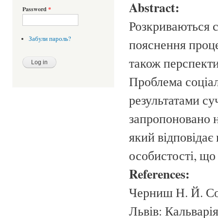
Abstract:
Password
*
Розкриваються су
Забули пароль?
пояснення процес
також перспекти
Проблема соціалі
результатами суч
запропоновано но
який відповідає
особистості, що 
References:
Черниш Н. Й. Со
Львів: Кальварія