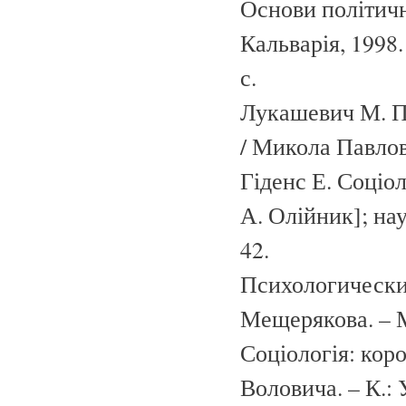
Основи політичної
Кальварія, 1998.
с.
Лукашевич М. П. 
/ Микола Павлов
Гіденс Е. Соціол
А. Олійник]; нау
42.
Психологический 
Мещерякова. – М.
Соціологія: коро
Воловича. – К.: