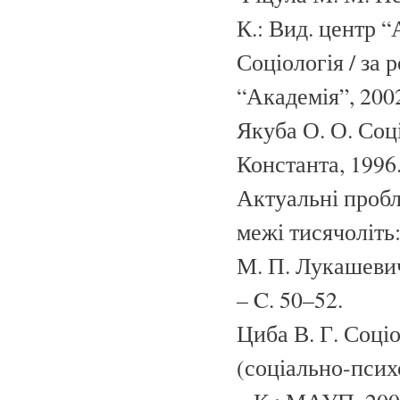
К.: Вид. центр “
Соціологія / за 
“Академія”, 2002
Якуба О. О. Соц
Константа, 1996.
Актуальні пробл
межі тисячоліть:
М. П. Лукашевич,
– C. 50–52.
Циба В. Г. Соці
(соціально-псих