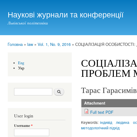
Ski
mai
Наукові журнали та конференції
con
Львівської політехніки
Головна
»
law
»
Vol. 1, No. 9, 2016
» СОЦІАЛІЗАЦІЯ ОСОБИСТОСТІ:
You are here
СОЦІАЛІЗА
Eng
Укр
ПРОБЛЕМ 
Тарас Гарасимів
Search form
Шукати
Attachment
Full text PDF
User login
Keywords:
індивід
людина
ос
Username
*
методологічний підхід