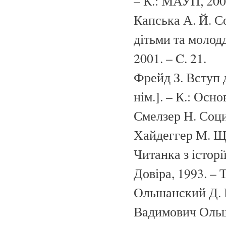
– К.: МАУП, 2000
Капська А. Й. С
дітьми та молод
2001. – C. 21.
Фрейд З. Вступ д
нім.]. – К.: Осно
Смелзер Н. Социо
Хайдеггер М. Що
Читанка з історі
Довіра, 1993. – Т.
Ольшанский Д. 
Вадимович Ольша