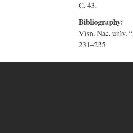
С. 43.
Bibliography:
Vìsn. Nac. unìv. “
231–235