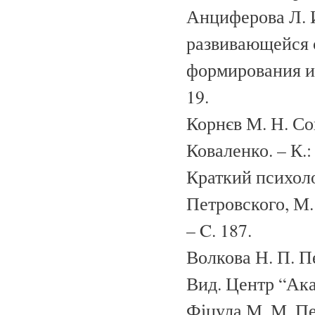
Анциферова Л. 
развивающейся с
формирования и 
19.
Корнєв М. Н. Соц
Коваленко. – К.:
Краткий психоло
Петровского, М.
– C. 187.
Волкова Н. П. Пе
Вид. Центр “Акад
Фіцула М. М. Пе