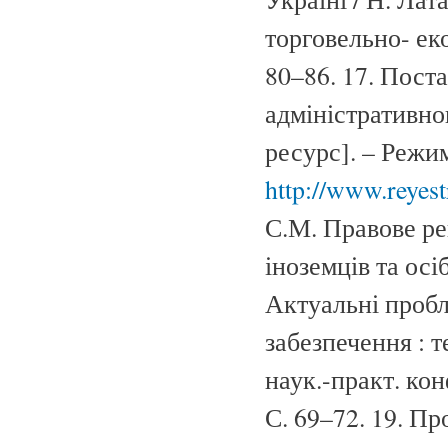
торговельно- еко
80–86. 17. Пост
адміністративно
ресурс]. – Режи
http://www.reyes
С.М. Правове ре
іноземців та осі
Актуальні пробл
забезпечення : т
наук.-практ. конф
С. 69–72. 19. П