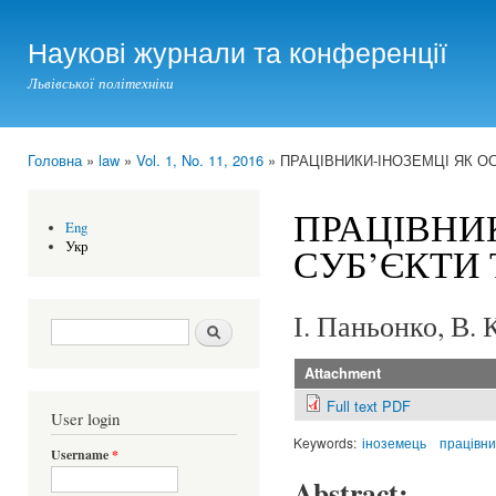
Ski
mai
Наукові журнали та конференції
con
Львівської політехніки
Головна
»
law
»
Vol. 1, No. 11, 2016
» ПРАЦІВНИКИ-ІНОЗЕМЦІ ЯК О
You are here
ПРАЦІВНИ
Eng
Укр
СУБ’ЄКТИ
І. Паньонко, В. 
Search form
Шукати
Attachment
Full text PDF
User login
Keywords:
іноземець
працівни
Username
*
Abstract: