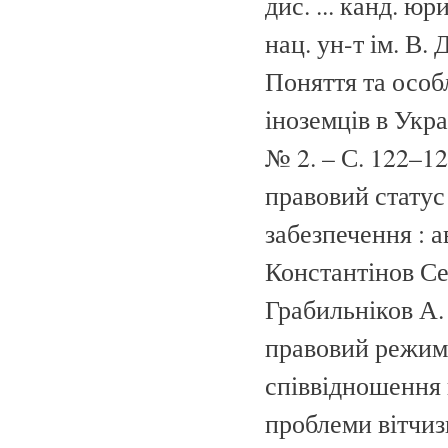
дис. ... канд. юр
нац. ун-т ім. В. 
Поняття та особ
іноземців в Украї
№ 2. – С. 122–12
правовий статус 
забезпечення : ав
Константінов Сер
Грабильніков А.
правовий режим і
співвідношення п
проблеми вітчизн