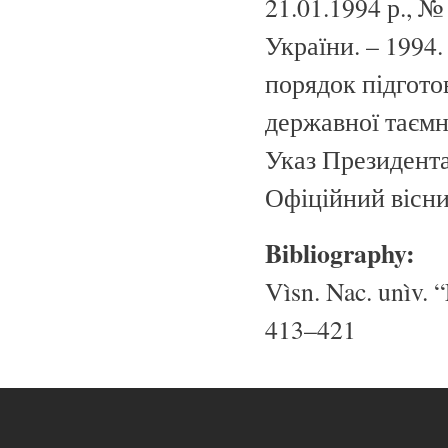
21.01.1994 р., №
України. – 1994.
порядок підгото
державної таємн
Указ Президента 
Офіційний вісник
Bibliography:
Vìsn. Nac. unìv. “
413–421