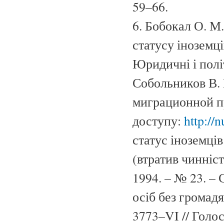
59–66.
6. Бобокал О. М
статусу іноземці
Юридичні і політ
Собольников В. 
миграционной п
доступу:
http://
статус іноземців
(втратив чинніст
1994. – № 23. – 
осіб без громадя
3773–VI // Голос