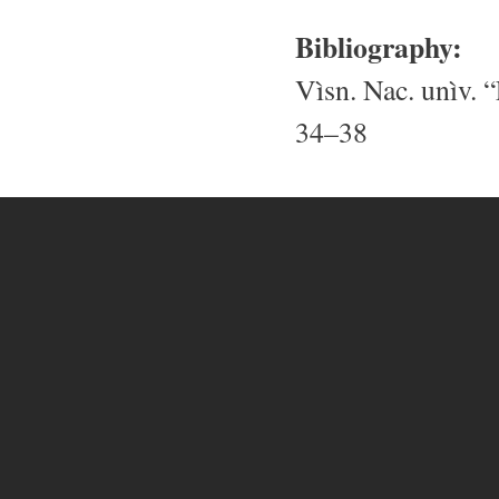
Bibliography:
Vìsn. Nac. unìv. “
34–38