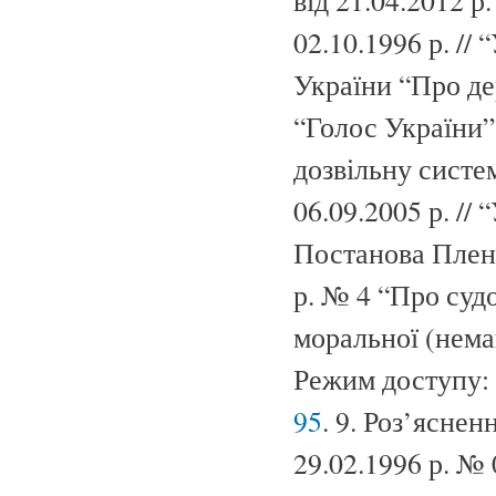
від 21.04.2012 р
02.10.1996 р. // 
України “Про де
“Голос України” 
дозвільну систем
06.09.2005 р. // 
Постанова Плену
р. № 4 “Про суд
моральної (нема
Режим доступу:
95
. 9. Роз’ясне
29.02.1996 р. №