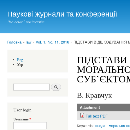
Ski
mai
Наукові журнали та конференції
con
Львівської політехніки
Головна
»
law
»
Vol. 1, No. 11, 2016
» ПІДСТАВИ ВІДШКОДУВАННЯ 
You are here
ПІДСТАВИ
Eng
Укр
МОРАЛЬНО
СУБ’ЄКТО
Search form
Шукати
В. Кравчук
Attachment
User login
Full text PDF
Username
*
Keywords:
шкода
моральна ш