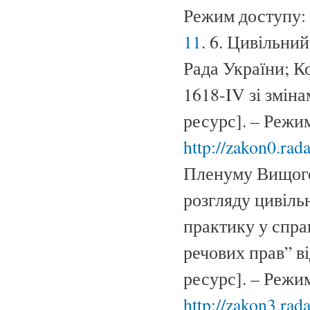
Режим доступу:
11
. 6. Цивільни
Рада України; К
1618-IV зі змін
ресурс]. – Режи
http://zakon0.ra
Пленуму Вищого 
розгляду цивіль
практику у спра
речових прав” в
ресурс]. – Режи
http://zakon3.ra