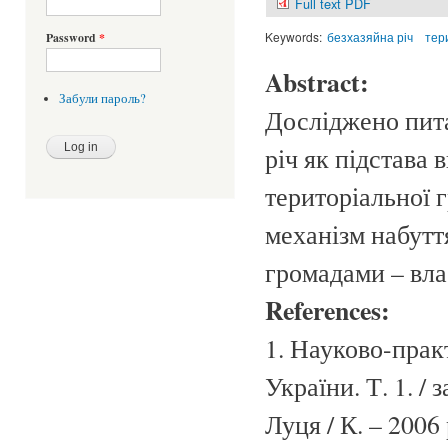
Full text PDF
Keywords:
безхазяйна річ
тер
Password
*
Abstract:
Забули пароль?
Досліджено пита
річ як підстава
територіальної 
механізм набутт
громадами – вл
References:
1. Науково-прак
України. Т. 1. / 
Луця / К. – 2006