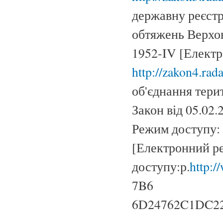
державну реєстр
обтяжень Верхов
1952-IV [Електр
http://zakon4.ra
об'єднання тери
Закон від 05.02
Режим доступу:
[Електронний р
доступу:р.
http:/
7B6
6D24762C1DC22