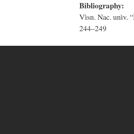
Bibliography:
Vìsn. Nac. unìv. “
244–249