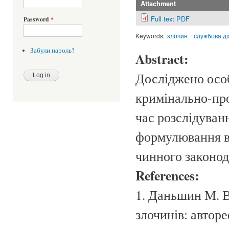
Attachment
Full text PDF
Password
*
Keywords:
злочин
службова ді
Забули пароль?
Abstract:
Досліджено осо
кримінально-про
час розслідуванн
формулювання в
чинного законод
References:
1. Даньшин М. В
злочинів: автореф