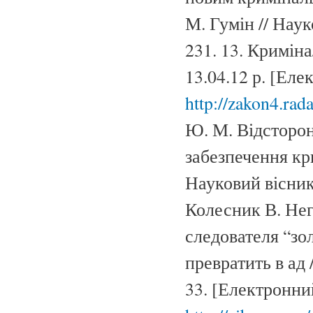
М. Гумін // Нау
231. 13. Кримін
13.04.12 р. [Ел
http://zakon4.rad
Ю. М. Відстороне
забезпечення кр
Науковий вісник
Колесник В. Не
следователя “зо
превратить в ад 
33. [Електронни