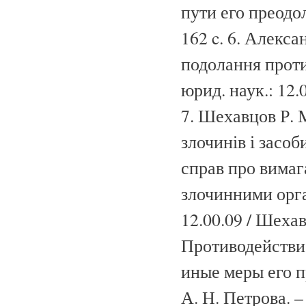
пути его преодол
162 c. 6. Алекс
подолання протид
юрид. наук.: 12.0
7. Шехавцов Р. 
злочинів і засо
справ про вимаг
злочинними орга
12.00.09 / Шехав
Противодействи
иные меры его пр
А. Н. Петрова. –