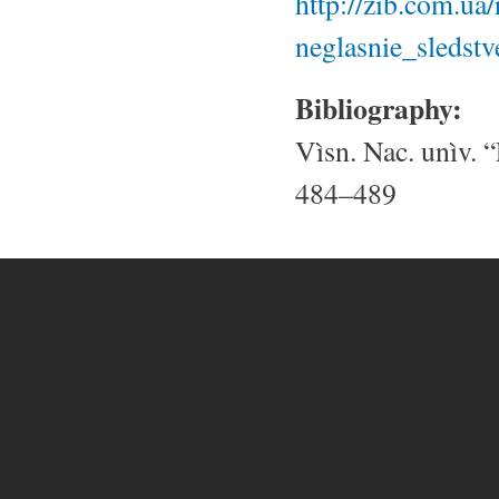
http://zib.com.ua
neglasnie_sledstv
Bibliography:
Vìsn. Nac. unìv. “
484–489