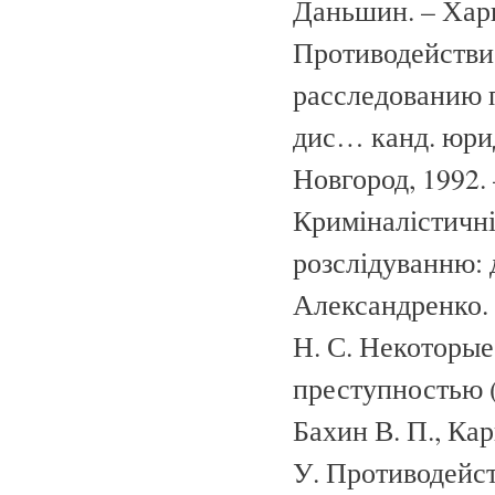
Даньшин. – Харкі
Противодействи
расследованию п
дис… канд. юрид.
Новгород, 1992. 
Криміналістичні
розслідуванню: д
Александренко. –
Н. С. Некоторые
преступностью (
Бахин В. П., Карп
У. Противодейс