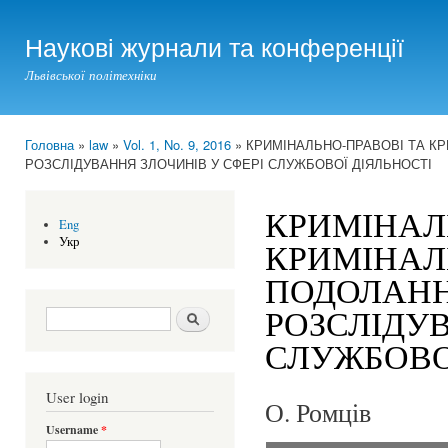
Ski
mai
Наукові журнали та конференції
con
Львівської політехніки
Головна
»
law
»
Vol. 1, No. 9, 2016
» КРИМІНАЛЬНО-ПРАВОВІ ТА К
You are here
РОЗСЛІДУВАННЯ ЗЛОЧИНІВ У СФЕРІ СЛУЖБОВОЇ ДІЯЛЬНОСТІ
КРИМІНАЛ
Eng
Укр
КРИМІНАЛ
ПОДОЛАННЯ
РОЗСЛІДУВ
Search form
Шукати
СЛУЖБОВО
User login
О. Ромців
Username
*