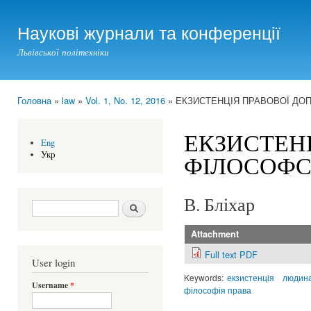
Ski
mai
Наукові журнали та конференції
con
Львівської політехніки
Головна
»
law
»
Vol. 1, No. 12, 2016
» ЕКЗИСТЕНЦІЯ ПРАВОВОЇ ДО
You are here
ЕКЗИСТЕН
Eng
Укр
ФІЛОСОФС
В. Бліхар
Search form
Шукати
Attachment
Full text PDF
User login
Keywords:
екзистенція
людин
Username
*
філософія права