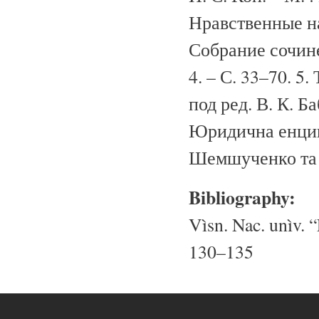
Нравственные на
Собрание сочинен
4. – С. 33–70. 5.
под ред. В. К. Ба
Юридична енцикло
Шемшученко та ін.
Bibliography:
Vìsn. Nac. unìv. “
130–135