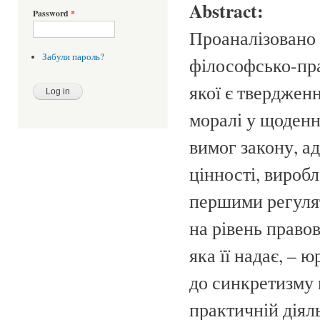
Abstract:
Password
*
Проаналізовано 
Забули пароль?
філософсько-пра
якої є тверджен
моралі у щоденн
вимог закону, а
цінності, вироб
першими регуля
на рівень право
яка її надає, –
до синкретизму п
практичній діял