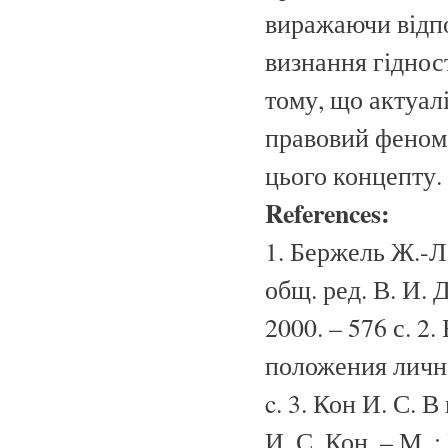
виражаючи відпо
визнання гіднос
тому, що актуал
правовий феном
цього концепту.
References:
1. Бержель Ж.-Л
общ. ред. В. И.
2000. – 576 с. 2
положения личнос
c. 3. Кон И. С. 
И. С. Кон. – М. :