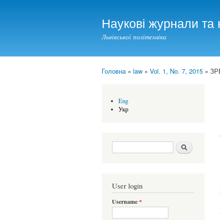
Наукові журнали та 
Львівської політехніки
Головна
»
law
»
Vol. 1, No. 7, 2015
» ЗР
You are here
Eng
Укр
Search form
Шукати
User login
Username
*