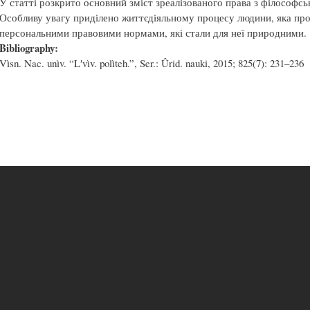
У статті розкрито основний зміст зреалізованого права з філософ
Особливу увагу приділено життєдіяльному процесу людини, яка про
персональними правовими нормами, які стали для неї природними.
Bibliography:
Vìsn. Nac. unìv. “Lʹvìv. polìteh.”, Ser.: Ûrid. nauki, 2015; 825(7): 231–236