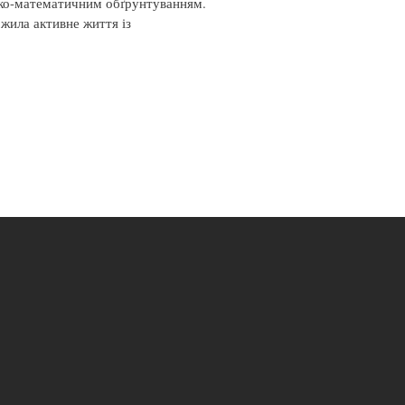
сько-математичним обґрунтуванням.
жила активне життя із