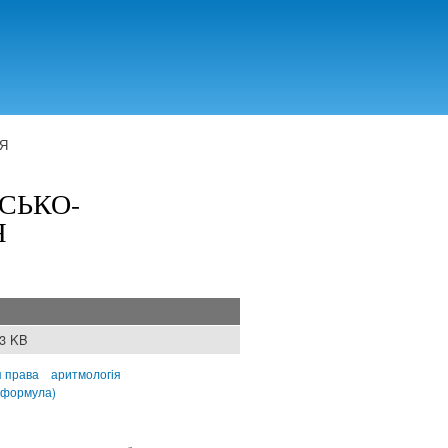
Я
СЬКО-
Я
33 KB
я права
аритмологія
(формула)