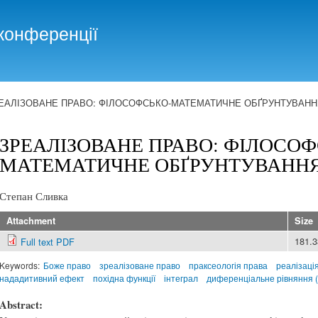
Skip to
main
конференції
content
ЕАЛІЗОВАНЕ ПРАВО: ФІЛОСОФСЬКО-МАТЕМАТИЧНЕ ОБҐРУНТУВАНН
ЗРЕАЛІЗОВАНЕ ПРАВО: ФІЛОСОФ
МАТЕМАТИЧНЕ ОБҐРУНТУВАНН
Степан Сливка
Attachment
Size
181.
Full text PDF
Keywords:
Боже право
зреалізоване право
праксеологія права
реалізаці
нададитивний ефект
похідна функції
інтеграл
диференціальне рівняння 
Abstract: