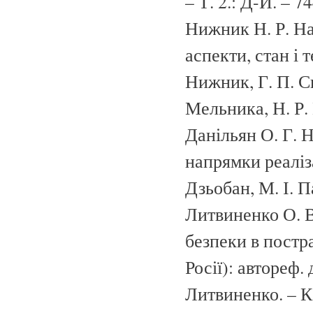
– Т. 2.: Д-Й. – 74
Нижник Н. Р. На
аспекти, стан і т
Нижник, Г. П. Сит
Мельника, Н. Р. 
Данільян О. Г. 
напрямки реалізац
Дзьобан, М. І. П
Литвиненко О. В
безпеки в постр
Росії): автореф. д
Литвиненко. – К.