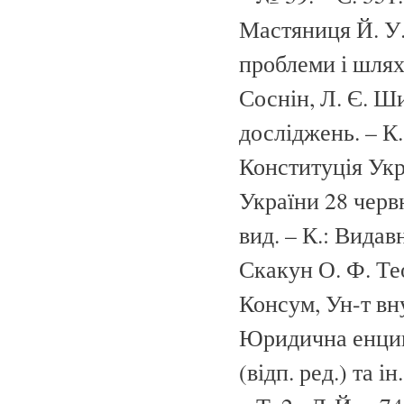
Мастяниця Й. У.
проблеми і шляхи
Соснін, Л. Є. Ш
досліджень. – К.,
Конституція Укр
України 28 червня
вид. – К.: Видав
Скакун О. Ф. Тео
Консум, Ун-т вну
Юридична енцикл
(відп. ред.) та і