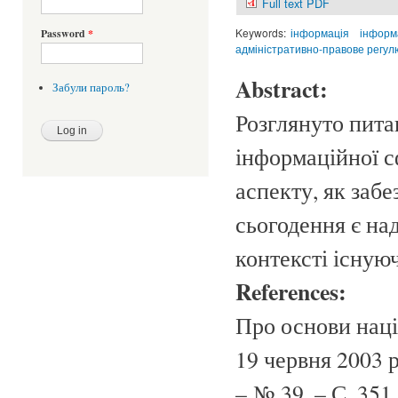
Full text PDF
Keywords:
інформація
інформ
Password
*
адміністративно-правове регу
Abstract:
Забули пароль?
Розглянуто пита
інформаційної с
аспекту, як заб
сьогодення є на
контексті існуюч
References:
Про основи наці
19 червня 2003 р
– № 39. – С. 351.