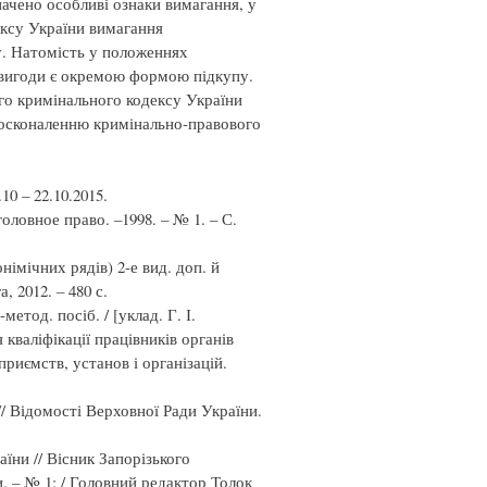
ачено особливі ознаки вимагання, у
ексу України вимагання
пу. Натомість у положеннях
 вигоди є окремою формою підкупу.
го кримінального кодексу України
досконаленню кримінально-правового
10 – 22.10.2015.
ловное право. –1998. – № 1. – С.
імічних рядів) 2-е вид. доп. й
 2012. – 480 с.
метод. посіб. / [уклад. Г. І.
кваліфікації працівників органів
риємств, установ і організацій.
// Відомості Верховної Ради України.
їни // Вісник Запорізького
. – № 1: / Головний редактор Толок