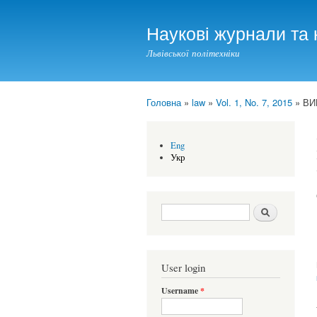
Наукові журнали та 
Львівської політехніки
Головна
»
law
»
Vol. 1, No. 7, 2015
» ВИ
You are here
Eng
Укр
Search form
Шукати
User login
Username
*