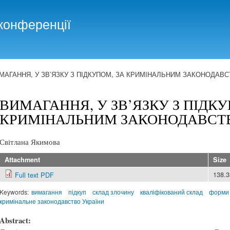
Skip to
main
конференції
content
МАГАННЯ, У ЗВ’ЯЗКУ З ПІДКУПОМ, ЗА КРИМІНАЛЬНИМ ЗАКОНОДАВС
ВИМАГАННЯ, У ЗВ’ЯЗКУ З ПІДКУ
КРИМІНАЛЬНИМ ЗАКОНОДАВСТ
Світлана Якимова
Attachment
Size
138.
Full text PDF
Keywords:
вимагання
підкуп
склад злочину
кваліфікований склад
форми
кримінальне законодавство України
Abstract: