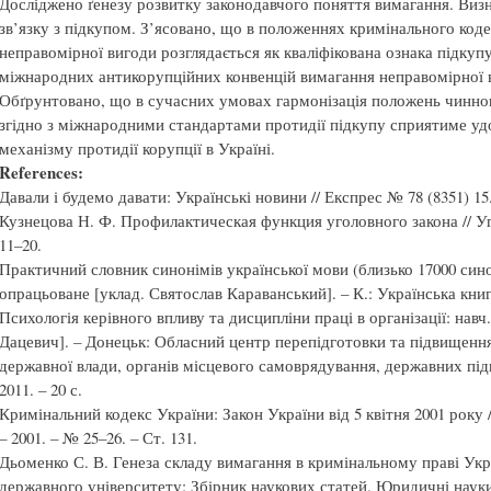
Досліджено ґенезу розвитку законодавчого поняття вимагання. Визн
зв’язку з підкупом. З’ясовано, що в положеннях кримінального код
неправомірної вигоди розглядається як кваліфікована ознака підку
міжнародних антикорупційних конвенцій вимагання неправомірної
Обґрунтовано, що в сучасних умовах гармонізація положень чинно
згідно з міжнародними стандартами протидії підкупу сприятиме у
механізму протидії корупції в Україні.
References:
Давали і будемо давати: Українські новини // Експрес № 78 (8351) 15.
Кузнецова Н. Ф. Профилактическая функция уголовного закона // Уго
11–20.
Практичний словник синонімів української мови (близько 17000 синон
опрацьоване [уклад. Святослав Караванський]. – К.: Українська книга,
Психологія керівного впливу та дисципліни праці в організації: навч.-
Дацевич]. – Донецьк: Обласний центр перепідготовки та підвищення 
державної влади, органів місцевого самоврядування, державних підп
2011. – 20 с.
Кримінальний кодекс України: Закон України від 5 квітня 2001 року 
– 2001. – № 25–26. – Ст. 131.
Дьоменко С. В. Генеза складу вимагання в кримінальному праві Укра
державного університету: Збірник наукових статей. Юридичні науки