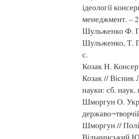
ідеології консер
менеджмент. – 20
Шульженко Ф. П.
Шульженко, Т. Г
с.
Козак Н. Консерв
Козак // Вісник 
науки: сб. наук. 
Шморгун О. Укра
державо¬творчій
Шморгун // Політ
Вільчинський Ю. 