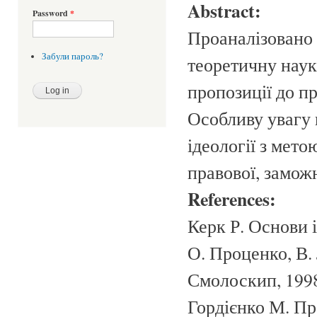
Abstract:
Password
*
Проаналізовано 
Забули пароль?
теоретичну наук
пропозиції до п
Особливу увагу
ідеології з мет
правової, замож
References:
Керк Р. Основи 
О. Проценко, В. 
Смолоскип, 1998.
Гордієнко М. Пр