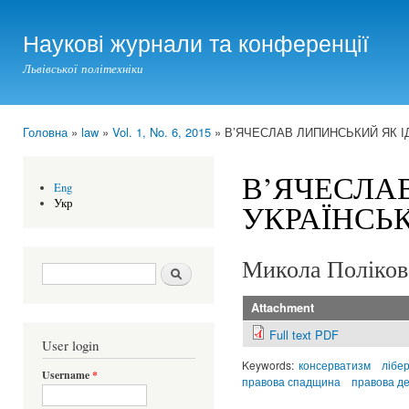
Ski
mai
Наукові журнали та конференції
con
Львівської політехніки
Головна
»
law
»
Vol. 1, No. 6, 2015
» В’ЯЧЕСЛАВ ЛИПИНСЬКИЙ ЯК 
You are here
В’ЯЧЕСЛА
Eng
Укр
УКРАЇНСЬ
Микола Поліков
Search form
Шукати
Attachment
Full text PDF
User login
Keywords:
консерватизм
лібе
Username
*
правова спадщина
правова д