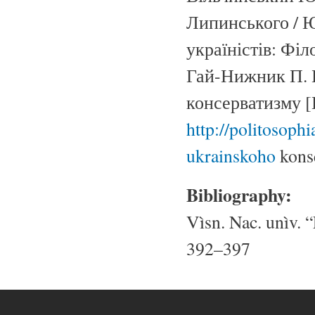
Липинського / Ю
україністів: Філо
Гай-Нижник П. П
консерватизму [
http://politosoph
ukrainskoho
kons
Bibliography:
Vìsn. Nac. unìv. “
392–397