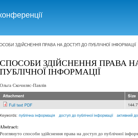
Skip to
main
конференції
content
ОСОБИ ЗДІЙСНЕННЯ ПРАВА НА ДОСТУП ДО ПУБЛІЧНОЇ ІНФОРМАЦІЇ
СПОСОБИ ЗДІЙСНЕННЯ ПРАВА Н
ПУБЛІЧНОЇ ІНФОРМАЦІЇ
Ольга Скочиляс-Павлів
Attachment
Size
144.
Full text PDF
Keywords:
публічна інформація
доступ до публічної інформації
активний до
Abstract:
Розглянуто способи здійснення права на доступ до публічної інфор