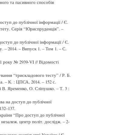
ного та пасивного способів
ступ до публічної інформації / Є.
тету. Серія “Юриспруденція”. –
оступ до публічної інформації / Є.
– 2014. – Випуск 1. – Том 1. – С.
11 року № 2939-VI // Відомості
ування “трискладового тесту” / Р. Б.
. – К. : ЦПСА, 2014. – 152 с.
В. Яременко, О. Сліпушко. – Т. 3 :
ва на доступ до публічної
132–137.
раїни “Про доступ до публічної
 незалеж. центр політ. дослідж. – 2-
нському суспільстві України / Є.