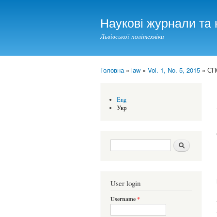
Наукові журнали та 
Львівської політехніки
Головна
»
law
»
Vol. 1, No. 5, 2015
» СП
You are here
Eng
Укр
Search form
Шукати
User login
Username
*