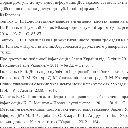
форми доступу до публічної інформації. Досліджено сутність актив
здійснення права на доступ до публічної інформації.
References:
Тептюк Є. П. Конституційно-правове визначення поняття права на до
П. Тептюк // Науковий вісник Міжнародного гуманітарного універси
2014. – № 7. – С. 85–87.
Тептюк Є. П. Форми реалізації конституційного права громадян на д
П. Тептюк // Науковий вісник Херсонського державного університету. 
78–82.
Про доступ до публічної інформації : Закон України від 13 січня 20
Верховної Ради України. – 2011. – № 32. – Ст. 314.
Головенко Р. Б. Доступ до публічної інформації : посібник із застос
Головенко, Д. М. Котляр, Д. М. Слизьконіс ; за заг. ред. Д. М. Котляра
Новий тлумачний словник української мови у трьох томах / укладачі 
П-Я. – К. : Аконіт, 2008. – 864 с.
Маштак К. С. Поняття адміністративно-правового забезпечення пра
інформації / К. С. Маштак // Право і суспільство. – 2011. – № 6. – С. 
Методичні рекомендації щодо практичного впровадження Закону Ук
інформації” / М. В. Лациба, О. С. Хмара, В. В. Андрусів та ін. ; Укр.
ге вид. допов. – К. : Агентство “Україна”, 2012. – 164 с.
Карась Є. Проблематика доступу до публічної інформації в громадя