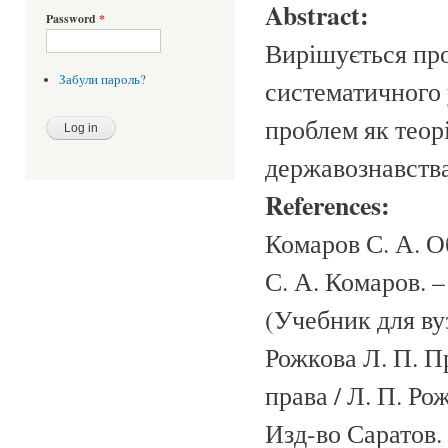
Abstract:
Password
*
Вирішується про
Забули пароль?
систематичного 
проблем як теорі
державознавства
References:
Комаров С. А. О
С. А. Комаров. – 
(Учебник для ву
Рожкова Л. П. П
права / Л. П. Ро
Изд-во Саратов. 