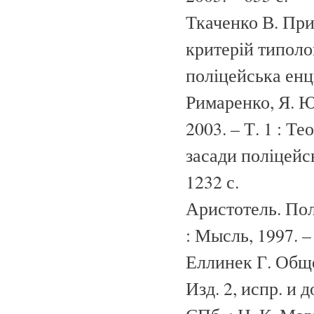
Ткаченко В. При
критерій типоло
поліцейська енцик
Римаренко, Я. Ю.
2003. – Т. 1 : Т
засади поліцейсь
1232 с.
Аристотель. Пол
: Мысль, 1997. –
Еллинек Г. Обще
Изд. 2, испр. и 