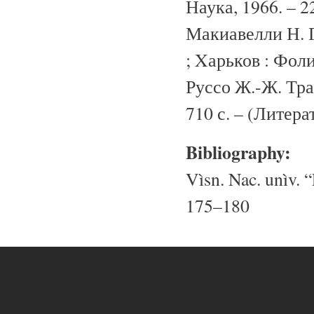
Наука, 1966. – 2
Макиавелли Н. Г
; Xарьков : Фоли
Руссо Ж.-Ж. Тра
710 с. – (Литер
Bibliography:
Vìsn. Nac. unìv. “
175–180