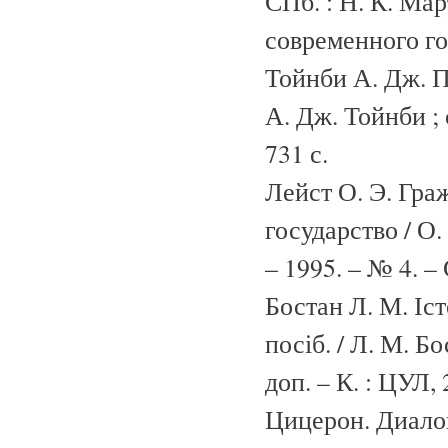
СПб. : Н. К. Мар
современного гос
Тойнби А. Дж. По
А. Дж. Тойнби ; 
731 с.
Лейст О. Э. Гра
государство / О.
– 1995. – № 4. – 
Бостан Л. М. Іст
посіб. / Л. М. Бо
доп. – К. : ЦУЛ, 
Цицерон. Диалог