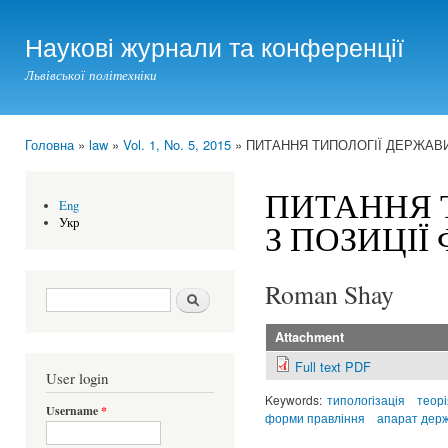
Ski
mai
Наукові журнали та конференції
con
Львівської політехніки
Головна
»
law
»
Vol. 1, No. 5, 2015
» ПИТАННЯ ТИПОЛОГІЇ ДЕРЖАВИ
You are here
ПИТАННЯ Т
Eng
Укр
З ПОЗИЦІ
Roman Shay
Search form
Шукати
Attachment
Full text PDF
User login
Keywords:
типологізація
теорі
Username
*
форми правління
апарат дер