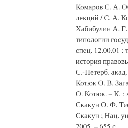
Комаров С. А. О
лекций / С. А. К
Хабибулин А. Г
типологии госуда
спец. 12.00.01 :
история правовы
С.-Петерб. акад.
Котюк О. В. Зага
О. Котюк. – К. : 
Скакун О. Ф. Тео
Скакун ; Нац. ун-
2005. – 655 с.