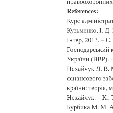
правоохоронних 
References:
Курс адміністрат
Кузьменко, I. Д.
Iнтер, 2013. – С.
Господарський к
України (ВВР). –
Нехайчук Д. В.
фінансового заб
країни: теорія, 
Нехайчук. – К.:
Бурбика М. М. А