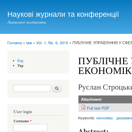
Ski
mai
Наукові журнали та конференції
con
Львівської політехніки
Головна
»
law
»
Vol. 1, No. 6, 2015
» ПУБЛІЧНЕ УПРАВЛІННЯ У СФЕ
You are here
ПУБЛІЧНЕ 
Eng
Укр
ЕКОНОМІ
Руслан Строцьк
Search form
Шукати
Attachment
Full text PDF
User login
Keywords:
економіка
державне
Username
*
Abstract: