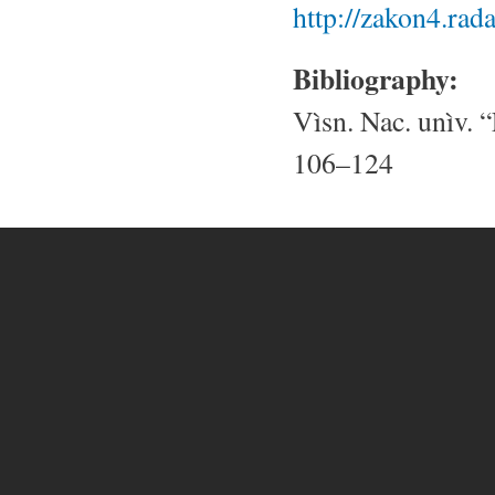
http://zakon4.rada
Bibliography:
Vìsn. Nac. unìv. “
106–124