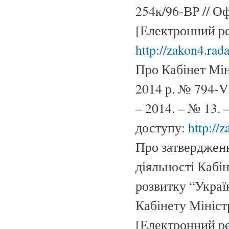
254к/96-ВР // О
[Електронний ре
http://zakon4.rada
Про Кабінет Мін
2014 р. № 794-V
– 2014. – № 13. 
доступу:
http://
Про затвердженн
діяльності Кабін
розвитку “Украї
Кабінету Міністр
[Електронний ре