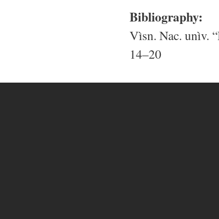
Bibliography:
Vìsn. Nac. unìv. “
14–20