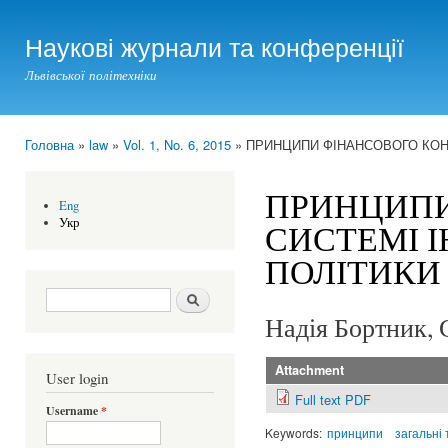
Ski
mai
Наукові журнали та конференції
con
Львівської політехніки
Головна
»
law
»
Vol. 1, No. 6, 2015
» ПРИНЦИПИ ФІНАНСОВОГО КОН
You are here
ПРИНЦИПИ
Eng
Укр
СИСТЕМІ 
ПОЛІТИКИ
Search form
Шукати
Надія Бортник, 
Attachment
User login
Full text PDF
Username
*
Keywords:
принципи
загальні