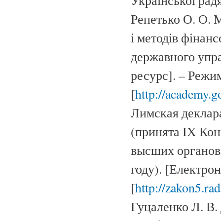
Української радя
Репетько О. О. 
і методів фінанс
державного упра
ресурс]. – Режи
[
http://academy.g
Лимская деклар
(принята IX Ко
высших органов
году). [Електро
[
http://zakon5.ra
Гуцаленко Л. В.