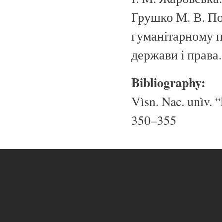
Грушко М. В. П
гуманітарному п
держави і права.
Bibliography:
Vìsn. Nac. unìv. “
350–355