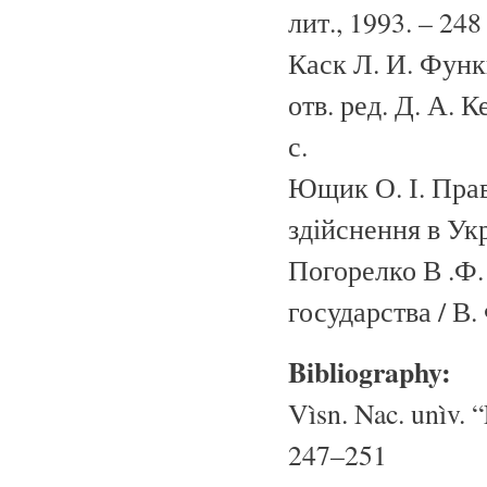
лит., 1993. – 248 
Каск Л. И. Функц
отв. ред. Д. А. 
с.
Ющик О. І. Прав
здійснення в Укра
Погорелко В .Ф
государства / В.
Bibliography:
Vìsn. Nac. unìv. “
247–251