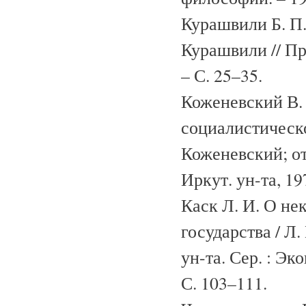
Курашвили Б. П.
Курашвили // Пр
– С. 25–35.
Коженевский В.
социалистическо
Коженевский; отв
Иркут. ун-та, 197
Каск Л. И. О не
государства / Л.
ун-та. Сер. : Эк
С. 103–111.