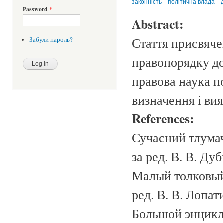
законність
політична влада
Password
*
Abstract:
Стаття присвяче
Забули пароль?
правопорядку до
правова наука п
визначення і ви
References:
Сучасний тлумач
за ред. В. В. Дуб
Малый толковый 
ред. В. В. Лопати
Большой энцикло