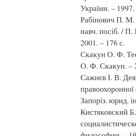
України. – 1997.
Рабінович П. М. 
навч. посіб. / П. 
2001. – 176 с.
Скакун О. Ф. Тео
О. Ф. Скакун. – 
Сажнєв І. В. Де
правоохоронної ф
Запоріз. юрид. ін
Кистяковский Б.
социалистическо
философии. – 199