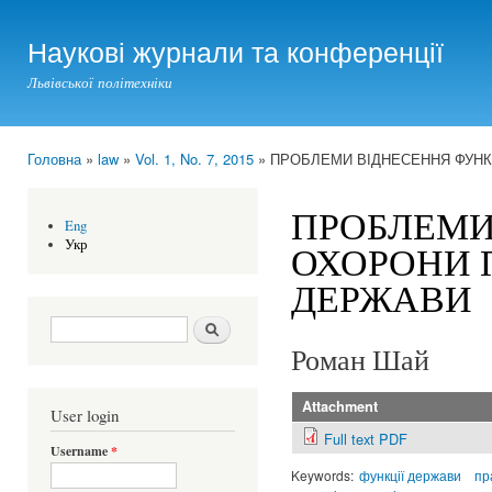
Ski
mai
Наукові журнали та конференції
con
Львівської політехніки
Головна
»
law
»
Vol. 1, No. 7, 2015
» ПРОБЛЕМИ ВІДНЕСЕННЯ ФУНК
You are here
ПРОБЛЕМИ
Eng
Укр
ОХОРОНИ 
ДЕРЖАВИ
Search form
Шукати
Роман Шай
Attachment
User login
Full text PDF
Username
*
Keywords:
функції держави
пр