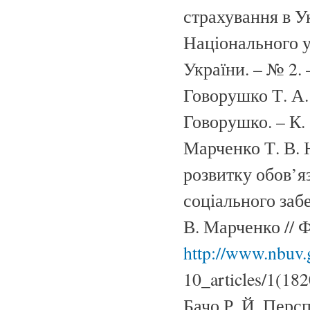
страхування в Ук
Національного у
України. – № 2. 
Говорушко Т. А. 
Говорушко. – К. 
Марченко Т. В. 
розвитку обов’я
соціального заб
В. Марченко // 
http://www.nbuv.
10_articles/1(1
Бачо Р. Й. Перс