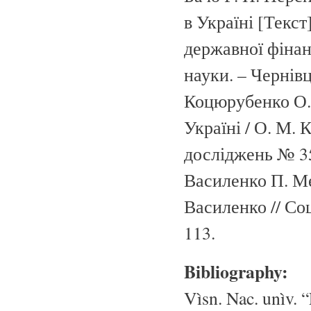
в Україні [Текст
державної фінанс
науки. – Чернівц
Коцюрубенко О. 
Україні / О. М.
досліджень № 35
Василенко П. Ме
Василенко // Соц
113.
Bibliography:
Vìsn. Nac. unìv. “