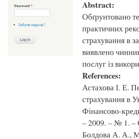
Abstract:
Password
*
Обґрунтовано те
Забули пароль?
практичних реко
страхування в з
виявлено чинник
послуг із викор
References:
Астахова І. Е. 
страхування в Укр
Фінансово-креди
– 2009. – № 1. –
Болдова А. А., 