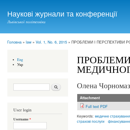
Ski
mai
Наукові журнали та конференції
con
Львівської політехніки
Головна
»
law
»
Vol. 1, No. 6, 2015
» ПРОБЛЕМИ І ПЕРСПЕКТИВИ Р
You are here
ПРОБЛЕМИ
Eng
Укр
МЕДИЧНОГ
Олена Чорнома
Search form
Шукати
Attachment
Full text PDF
User login
Keywords:
медичне страхуванн
Username
*
страхові послуги
фінансуванн