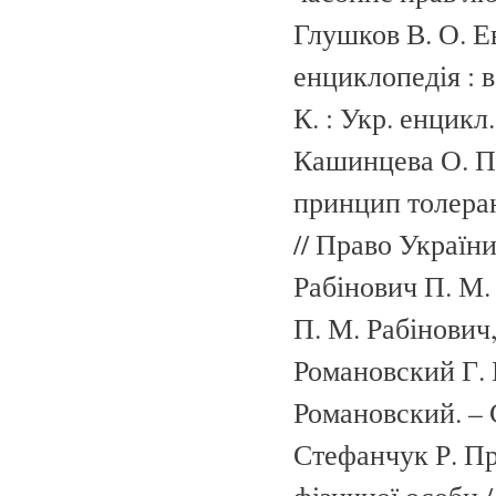
Глушков В. О. Е
енциклопедія : в
К. : Укр. енцикл.
Кашинцева О. Пр
принцип толеран
// Право України
Рабінович П. М. 
П. М. Рабінович, 
Романовский Г. Б
Романовский. – С
Стефанчук Р. Пр