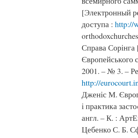
всемирного сам
[Электронный ре
доступа :
http://
orthodoxchurches
Справа Сорінга 
Європейського с
2001. – № 3. – Р
http://eurocourt.
Дженіс М. Європ
і практика застос
англ. – К. : АртЕ
Цебенко С. Б. С