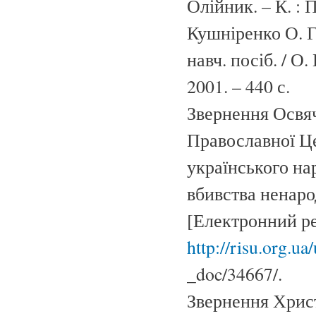
Олійник. – К. : П
Кушніренко О. Г
навч. посіб. / О.
2001. – 440 с.
Звернення Освя
Православної Це
українського на
вбивства ненарод
[Електронний ре
http://risu.org.u
_doc/34667/.
Звернення Хрис