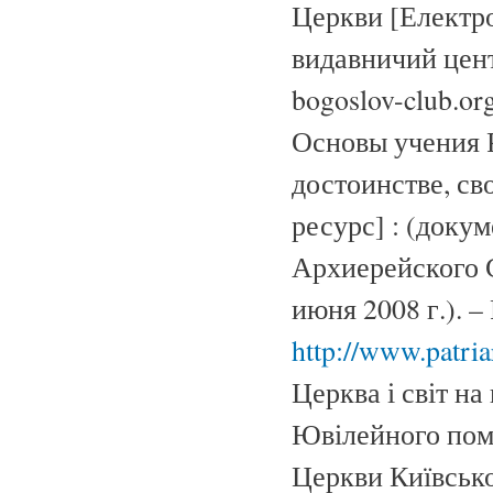
Церкви [Електро
видавничий цент
bogoslov-club.o
Основы учения 
достоинстве, св
ресурс] : (доку
Архиерейского 
июня 2008 г.). –
http://www.patria
Церква і світ на
Ювілейного помі
Церкви Київсько