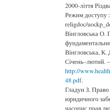
2000-ліття Різдв
Режим доступу 
religdoc/uockp_d
Вінгловська О. 
фундаментальних
Вінгловська, К. 
Січень–лютий. – 
http://www.healt
48.pdf
.
Гладун З. Право
юридичного забез
часопис прав люд