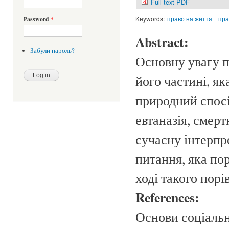
Full text PDF
Keywords:
право на життя
пра
Password
*
Abstract:
Забули пароль?
Основну увагу п
його частині, я
природний спосі
евтаназія, смер
сучасну інтерпр
питання, яка по
ході такого порі
References:
Основи соціальн