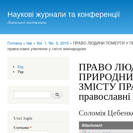
Ski
mai
Наукові журнали та конференції
con
Львівської політехніки
Головна
»
law
»
Vol. 1, No. 5, 2015
» ПРАВО ЛЮДИНИ ПОМЕРТИ У ПР
You are here
православні уявлення у світлі міжнародних
ПРАВО ЛЮ
Eng
Укр
ПРИРОДНИ
ЗМІСТУ ПР
православні 
Search form
Шукати
Соломія Цебенк
User login
Attachment
Username
*