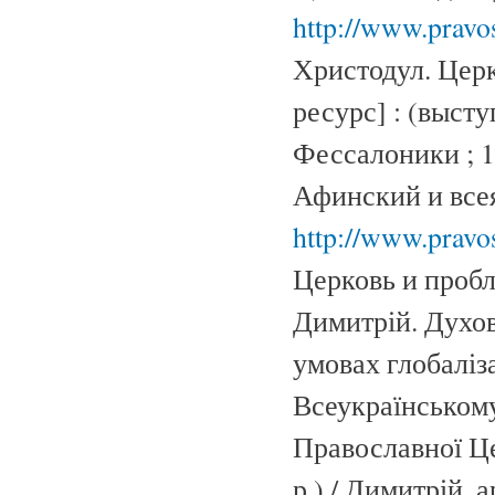
http://www.pravo
Христодул. Цер
ресурс] : (выст
Фессалоники ; 1
Афинский и всея
http://www.pravo
Церковь и пробл
Димитрій. Духов
умовах глобаліза
Всеукраїнськом
Православної Це
р.) / Димитрій,