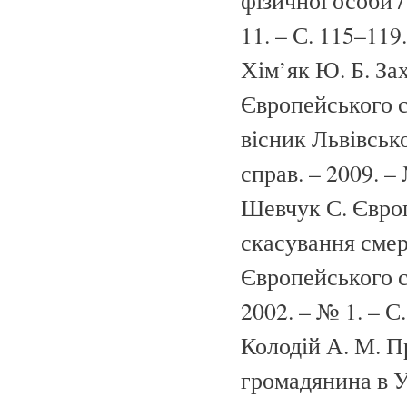
фізичної особи /
11. – С. 115–119.
Хім’як Ю. Б. За
Європейського с
вісник Львівськ
справ. – 2009. –
Шевчук С. Європ
скасування смер
Європейського с
2002. – № 1. – С
Колодій А. М. П
громадянина в Ук