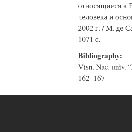
относящиеся к 
человека и осно
2002 г. / М. де 
1071 с.
Bibliography:
Vìsn. Nac. unìv. “
162–167