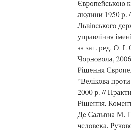
Європейською ко
людини 1950 р. /
Львівського дер
управління імен
за заг. ред. О. 
Чорновола, 2006.
Рішення Європей
“Велікова проти Б
2000 р. // Прак
Рішення. Комента
Де Сальвиа М. 
человека. Руко