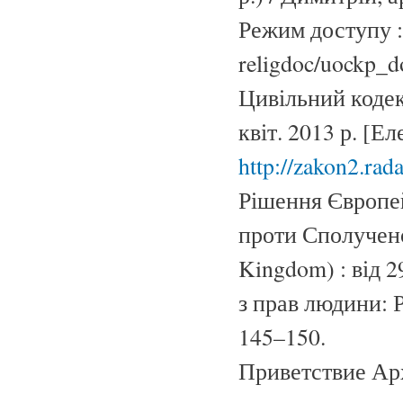
Режим доступу 
religdoc/uockp_d
Цивільний кодекс
квіт. 2013 р. [Е
http://zakon2.rad
Рішення Європей
проти Сполученог
Kingdom) : від 2
з прав людини: Р
145–150.
Приветствие Ар