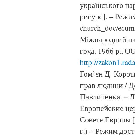
українського нар
ресурс]. – Режи
church_doc/ecum
Міжнародний пак
груд. 1966 р., 
http://zakon1.rada
Гом’єн Д. Корот
прав людини / До
Павличенка. – Ль
Европейские цер
Совете Европы [
г.) – Режим дост