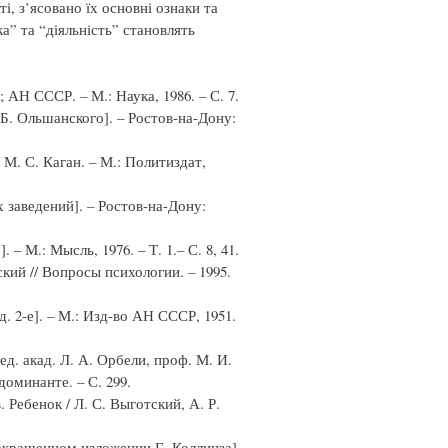
і, з’ясовано їх основні ознаки та
а” та “діяльність” становлять
 АН СССР. – М.: Наука, 1986. – С. 7.
 Б. Ольшанского]. – Ростов-на-Дону:
 М. С. Каган. – М.: Политиздат,
заведений]. – Ростов-на-Дону:
– М.: Мысль, 1976. – Т. 1.– С. 8, 41.
кий // Вопросы психологии. – 1995.
д. 2-е]. – М.: Изд-во АН СССР, 1951.
ед. акад. Л. А. Орбели, проф. М. И.
 доминанте. – С. 299.
Ребенок / Л. С. Выготский, А. Р.
сокращенном изложении Г. Коллинза].