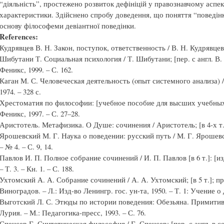
“діяльність”, простежено розвиток дефініцій у правознавчому аспект
характеристики. Здійснено спробу доведення, що поняття “поведінк
основу філософеми девіантної поведінки.
References:
Кудрявцев В. Н. Закон, поступок, ответственность / В. Н. Кудрявцев;
Шибутани Т. Социальная психология / Т. Шибутани; [пер. с англ. В.
Феникс, 1999. – С. 162.
Каган М. С. Человеческая деятельность (oпыт системного анализа) /
1974. – 328 с.
Хрестоматия по философии: [учебное пособие для высших учебных 
Феникс, 1997. – С. 27–28.
Аристотель. Метафизика. О Душе: cочинения / Аристотель; [в 4-х т.]. 
Ярошевский М. Г. Наука о поведении: русский путь / М. Г. Ярошевс
– № 4. – С. 9, 14.
Павлов И. П. Полное собрание сочинений / И. П. Павлов [в 6 т.]: [из
– Т. 3. – Кн. 1. – С. 188.
Ухтомский А. А. Собрание сочинений / А. А. Ухтомский; [в 5 т.]; пр
Виноградов. – Л.: Изд-во Ленингр. гос. ун-та, 1950. – Т. 1: Учение о
Выготский Л. С. Этюды по истории поведения: Обезьяна. Примитив. 
Лурия. – М.: Педагогика-пресс, 1993. – С. 76.
Спенсер Г. Синтетическая философия / Г. Спенсер; [пер. с англ. в 