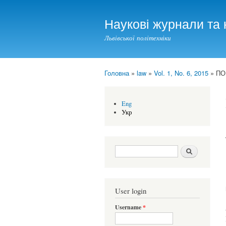
Наукові журнали та 
Львівської політехніки
Головна
»
law
»
Vol. 1, No. 6, 2015
» ПО
You are here
Eng
Укр
Search form
Шукати
User login
Username
*