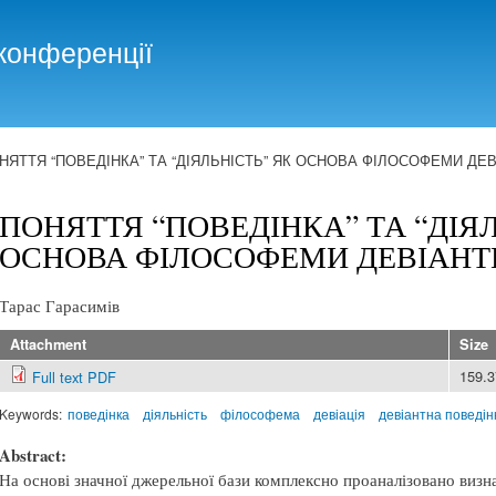
Skip to
main
конференції
content
НЯТТЯ “ПОВЕДІНКА” ТА “ДІЯЛЬНІСТЬ” ЯК ОСНОВА ФІЛОСОФЕМИ ДЕ
ПОНЯТТЯ “ПОВЕДІНКА” ТА “ДІЯЛ
ОСНОВА ФІЛОСОФЕМИ ДЕВІАНТ
Тарас Гарасимів
Attachment
Size
159.
Full text PDF
Keywords:
поведінка
діяльність
філософема
девіація
девіантна поведін
Abstract:
На основі значної джерельної бази комплексно проаналізовано визна