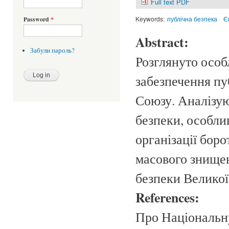
Full text PDF
Keywords:
публічна безпека
Є
Password
*
Abstract:
Забули пароль?
Розглянуто особ
забезпечення пу
Союзу. Аналізую
безпеки, особли
організації бор
масового знищен
безпеки Великої
References:
Про Національну