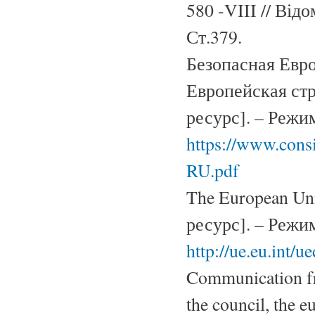
580 -VIII // Від
Ст.379.
Безопасная Евро
Европейская стр
ресурс]. – Режи
https://www.con
RU.pdf
The European Un
ресурс]. – Режи
http://ue.eu.int/
Communication fr
the council, the 