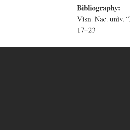
Bibliography:
Vìsn. Nac. unìv. “
17–23