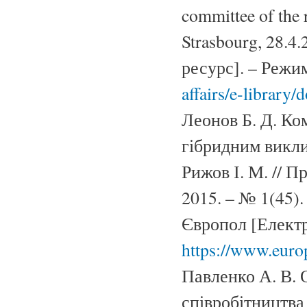
committee of the
Strasbourg, 28.4
ресурс]. – Режи
affairs/e-library
Леонов Б. Д. Ко
гібридним викли
Рижов І. М. // П
2015. – № 1(45).
Європол [Електр
https://www.euro
Павленко А. В. 
співробітництва