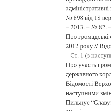
адміністративні
№ 898 від 18 ве
– 2013. – № 82. –
Про громадські 
2012 року // Від
– Ст. 1 (з наст
Про участь гром
державного корд
Відомості Верхов
наступними змі
Пильнує “Славут