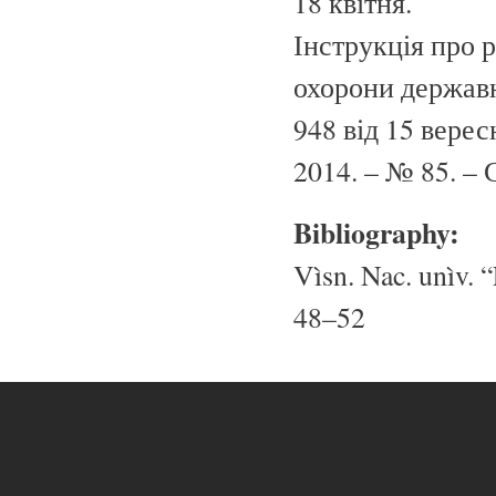
18 квітня.
Інструкція про 
охорони держав
948 від 15 верес
2014. – № 85. – 
Bibliography:
Vìsn. Nac. unìv. “
48–52