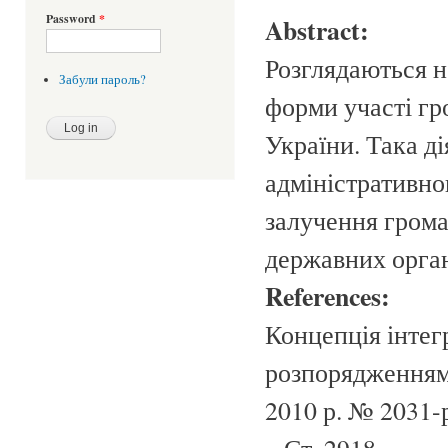
Password
*
Abstract:
Розглядаються н
Забули пароль?
форми участі гр
України. Така д
адміністративно
залучення грома
державних орган
References:
Концепція інтег
розпорядженням 
2010 р. № 2031-р