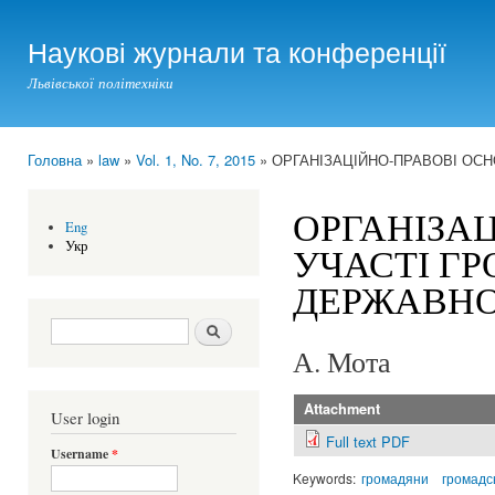
Ski
mai
Наукові журнали та конференції
con
Львівської політехніки
Головна
»
law
»
Vol. 1, No. 7, 2015
» ОРГАНІЗАЦІЙНО-ПРАВОВІ ОС
You are here
ОРГАНІЗА
Eng
Укр
УЧАСТІ Г
ДЕРЖАВНО
Search form
Шукати
А. Мота
Attachment
User login
Full text PDF
Username
*
Keywords:
громадяни
громадс