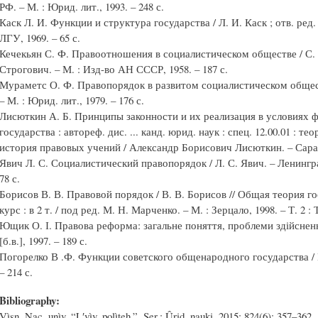
РФ. – М. : Юрид. лит., 1993. – 248 с.
Каск Л. И. Функции и структура государства / Л. И. Каск ; отв. ред.
ЛГУ, 1969. – 65 с.
Кечекьян С. Ф. Правоотношения в социалистическом обществе / С. Ф
Строгович. – М. : Изд-во АН СССР, 1958. – 187 с.
Мураметс О. Ф. Правопорядок в развитом социалистическом общес
– М. : Юрид. лит., 1979. – 176 с.
Лисюткин А. Б. Принципы законности и их реализация в условиях 
государства : автореф. дис. ... канд. юрид. наук : спец. 12.00.01 : т
история правовых учений / Александр Борисович Лисюткин. – Сарато
Явич Л. С. Социалистический правопорядок / Л. С. Явич. – Ленинград
78 с.
Борисов В. В. Правовой порядок / В. В. Борисов // Общая теория г
курс : в 2 т. / под ред. М. Н. Марченко. – М. : Зерцало, 1998. – Т. 2 : 
Ющик О. І. Правова реформа: загальне поняття, проблеми здійснення 
[б.в.], 1997. – 189 с.
Погорелко В .Ф. Функции советского общенародного государства / В.
– 214 с.
Bibliography:
Vìsn. Nac. unìv. “Lʹvìv. polìteh.”, Ser.: Ûrid. nauki, 2015; 824(6): 357–362