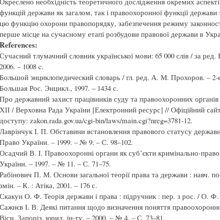
Окреслено необхідність теоретичного дослідження окремих аспекті
функцій держави як загалом, так і правоохоронної функції держави 
цю функцію охорони правопорядку, забезпечення режиму законност
перше місце на сучасному етапі розбудови правової держави в Укра
References:
Сучасний тлумачний словник української мови: 65 000 слів / за ред. 
2006. – 1008 c.
Большой энциклопедический словарь / гл. ред. А. М. Прохоров. – 2-е 
Большая Рос. Энцикл., 1997. – 1434 с.
Про державний захист працівників суду та правоохоронних органів :
ХІІ / Верховна Рада України [Електронний ресурс] // Офіційний сай
доступу: zakon.rada.gov.ua/cgi-bin/laws/main.cgi?nreg=3781-12.
Лаврінчук І. П. Обставини встановлення правового статусу державно
Право України. – 1999. – № 9. – С. 98–102.
Осадчий В. І. Правоохоронні органи як суб’єкти кримінально-правов
України. – 1997. – № 11. – С. 71–75.
Рабінович П. М. Основи загальної теорії права та держави : навч. посі
змін. – К. : Атіка, 2001. – 176 с.
Скакун О. Ф. Теорія держави і права : підручник : пер. з рос. / О. Ф. 
Сажнєв І. В. Деякі питання щодо визначення поняття правоохоронної 
Вісн. Запоріз. юрид. ін-ту. – 2000. – № 4. – С. 73–81.