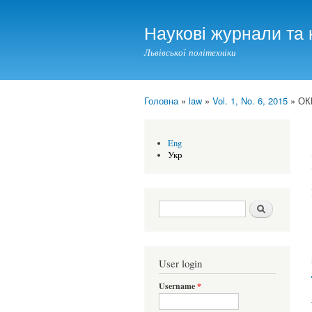
Наукові журнали та 
Львівської політехніки
Головна
»
law
»
Vol. 1, No. 6, 2015
» ОК
You are here
Eng
Укр
Search form
Шукати
User login
Username
*