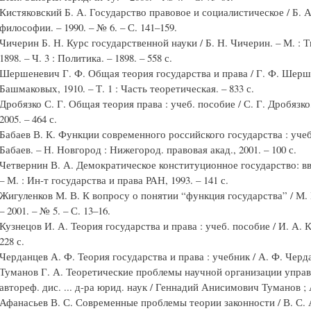
Кистяковский Б. А. Государство правовое и социалистическое / Б. 
философии. – 1990. – № 6. – С. 141–159.
Чичерин Б. Н. Курс государственной науки / Б. Н. Чичерин. – М. : Т
1898. – Ч. 3 : Политика. – 1898. – 558 с.
Шершеневич Г. Ф. Общая теория государства и права / Г. Ф. Шерше
Башмаковых, 1910. – Т. 1 : Часть теоретическая. – 833 с.
Дробязко С. Г. Общая теория права : учеб. пособие / С. Г. Дробязко
2005. – 464 с.
Бабаев В. К. Функции современного российского государства : учеб. 
Бабаев. – Н. Новгород : Нижегород. правовая акад., 2001. – 100 с.
Четвернин В. А. Демократическое конституционное государство: вв
– М. : Ин-т государства и права РАН, 1993. – 141 с.
Жигуленков М. В. К вопросу о понятии “функция государства” / М. 
– 2001. – № 5. – С. 13–16.
Кузнецов И. А. Теория государства и права : учеб. пособие / И. А. К
228 с.
Черданцев А. Ф. Теория государства и права : учебник / А. Ф. Черда
Туманов Г. А. Теоретические проблемы научной организации управл
автореф. дис. ... д-ра юрид. наук / Геннадий Анисимович Туманов ; 
Афанасьев В. С. Современные проблемы теории законности / В. С.