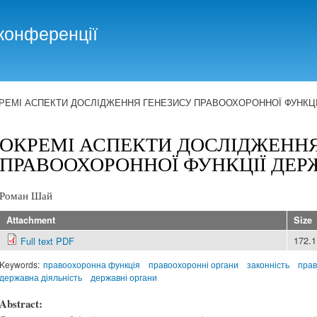
Skip to
main
конференції
content
РЕМІ АСПЕКТИ ДОСЛІДЖЕННЯ ГЕНЕЗИСУ ПРАВООХОРОННОЇ ФУНКЦ
ОКРЕМІ АСПЕКТИ ДОСЛІДЖЕНН
ПРАВООХОРОННОЇ ФУНКЦІЇ ДЕ
Роман Шай
Attachment
Size
172.
Full text PDF
Keywords:
правоохоронна функція
правоохоронні органи
законність
прав
державна діяльність
державні органи
Abstract: