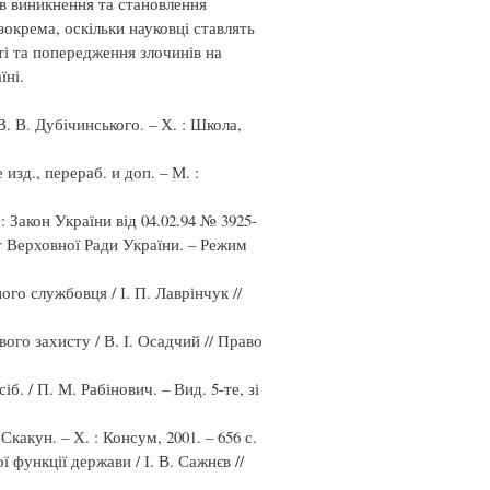
в виникнення та становлення
зокрема, оскільки науковці ставлять
і та попередження злочинів на
їні.
В. В. Дубічинського. – Х. : Школа,
изд., перераб. и доп. – М. :
 Закон України від 04.02.94 № 3925-
т Верховної Ради України. – Режим
го службовця / І. П. Лаврінчук //
ого захисту / В. І. Осадчий // Право
б. / П. М. Рабінович. – Вид. 5-те, зі
Скакун. – Х. : Консум, 2001. – 656 с.
функції держави / І. В. Сажнєв //