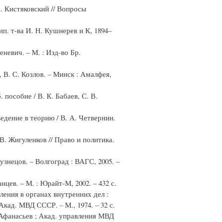
А. Кистяковский // Вопросы
ип. т-ва И. Н. Кушнерев и К, 1894–
невич. – М. : Изд-во Бр.
, В. С. Козлов. – Минск : Амалфея,
пособие / В. К. Бабаев, С. В.
едение в теорию / В. А. Четвернин.
В. Жигуленков // Право и политика.
узнецов. – Волгоград : ВАГС, 2005. –
нцев. – М. : Юрайт-М, 2002. – 432 с.
ения в органах внутренних дел :
Акад. МВД СССР. – М., 1974. – 32 с.
 Афанасьев ; Акад. управления МВД