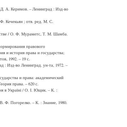
 Д. А. Керимов. – Ленинград : Изд-во
. Кечекьян ; отв. ред. М. С.
тве / О. Ф. Мураметс, Т. М. Шамба.
формирования правового
еория и история права и государства;
в, 1992. – 19 с.
 : Изд-во Ленинград. ун-та, 1972. –
осударства и права: академический
Теория права. – 620 с.
в Україні / О. І. Ющик. – К. :
 Ф. Погорелко. – К. : Знание, 1980.