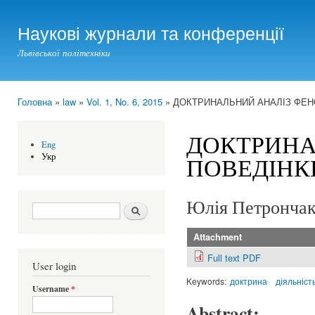
Ski
mai
Наукові журнали та конференції
con
Львівської політехніки
Головна
»
law
»
Vol. 1, No. 6, 2015
» ДОКТРИНАЛЬНИЙ АНАЛІЗ ФЕ
You are here
ДОКТРИНА
Eng
Укр
ПОВЕДІНК
Юлія Петронча
Search form
Шукати
Attachment
Full text PDF
User login
Keywords:
доктрина
діяльніст
Username
*
Abstract: