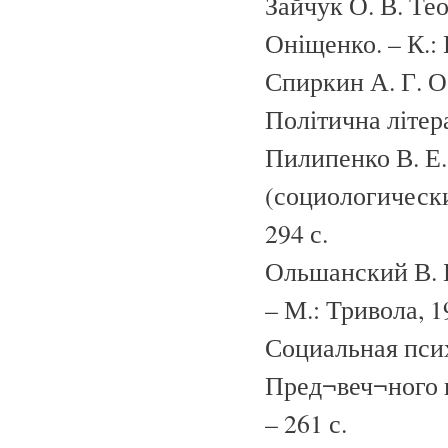
Зайчук О. В. Тео
Оніщенко. – К.: 
Спиркин А. Г. Ос
Політична літера
Пилипенко В. Е.
(социологический
294 с.
Ольшанский В. Б
– М.: Тривола, 19
Социальная псих
Пред¬веч¬ного и
– 261 с.