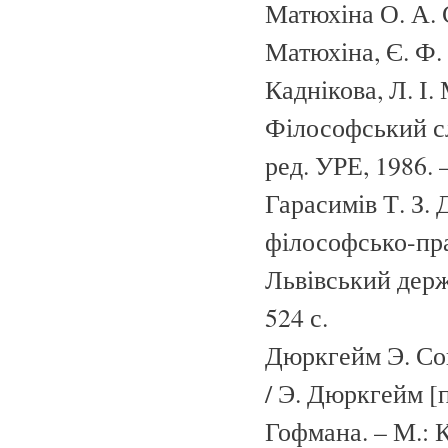
Матюхіна О. А. 
Матюхіна, Є. Ф. 
Каднікова, Л. І.
Філософський сло
ред. УРЕ, 1986. –
Гарасимів Т. З. 
філософсько-прав
Львівський держ
524 с.
Дюркгейм Э. Соц
/ Э. Дюркгейм [п
Гофмана. – М.: К