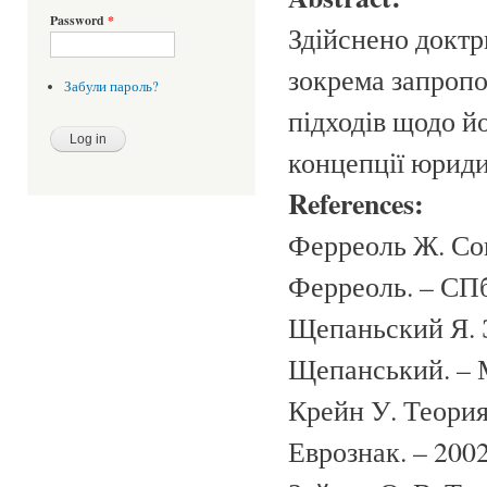
Password
*
Здійснено доктр
зокрема запро­п
Забули пароль?
підходів щодо йо
концепції юриди
References:
Ферреоль Ж. Со
Ферреоль. – СПб.
Щепаньский Я. 
Щепанський. – М.
Крейн У. Теория
Еврознак. – 2002