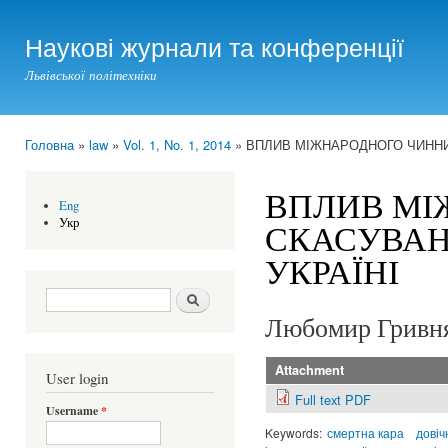
Ski
mai
Наукові журнали та конференції
con
Львівської політехніки
Головна
»
law
»
Vol. 1, No. 1, 2014
» ВПЛИВ МІЖНАРОДНОГО ЧИННИК
You are here
ВПЛИВ МІ
Eng
Укр
СКАСУВАН
УКРАЇНІ
Search form
Шукати
Любомир Гривн
Attachment
User login
Full text PDF
Username
*
Keywords:
смертна кара
довіч