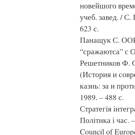
новейшого време
учеб. завед. / С
623 с.
Панащук С. ООН
“сражаютса” с ОО
Решетников Ф. С
(История и совр
казнь: за и прот
1989. – 488 с.
Стратегія інтегр
Політика і час. –
Council of Europe