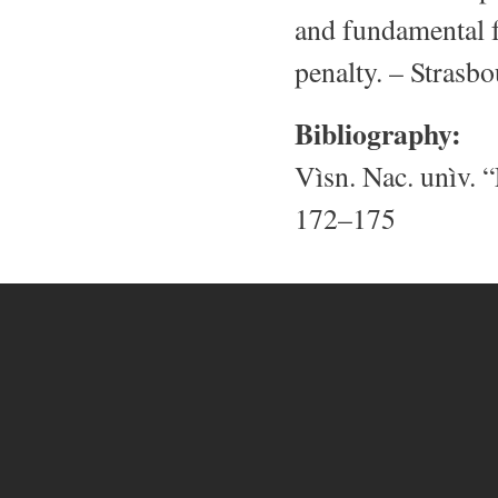
and fundamental f
penalty. – Strasbo
Bibliography:
Vìsn. Nac. unìv. “
172–175