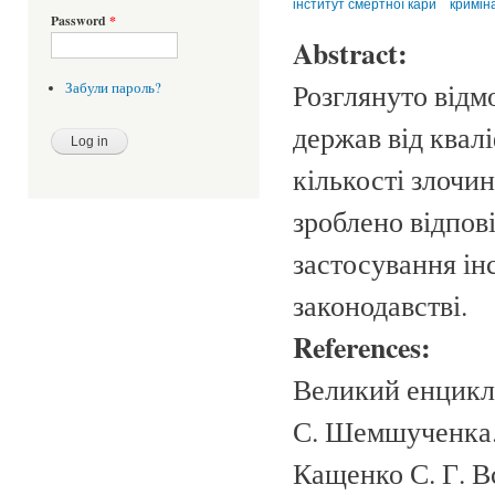
інститут смертної кари
кримін
Password
*
Abstract:
Розглянуто відм
Забули пароль?
держав від квал
кількості злочин
зроблено відпов
застосування ін
законодавстві.
References:
Великий енцикл
С. Шемшученка. 
Кащенко С. Г. В