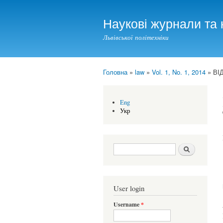
Наукові журнали та 
Львівської політехніки
Головна
»
law
»
Vol. 1, No. 1, 2014
» ВІ
You are here
Eng
Укр
Search form
Шукати
User login
Username
*