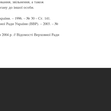
кання, звільнення, а також
гану до іншої особи.
раїни. – 1996. – № 30 – Ст. 141.
вної Ради України (ВВР). – 2003. – №
 2004 р. // Відомості Верховної Ради