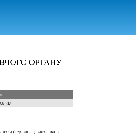
ВЧОГО ОРГАНУ
ze
0.5 KB
ан
олови (керівника) виконавчого