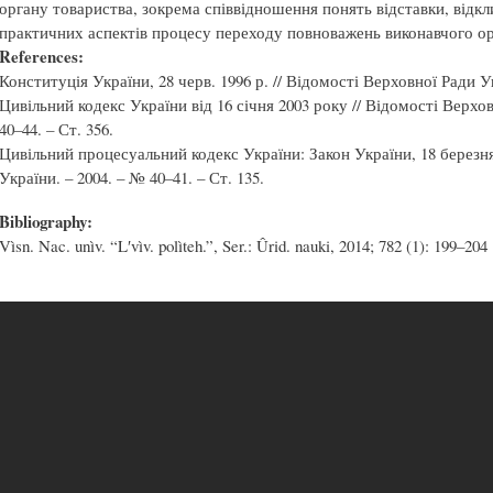
органу товариства, зокрема співвідношення понять відставки, відкли
практичних аспектів процесу переходу повноважень виконавчого ор
References:
Конституція України, 28 черв. 1996 р. // Відомості Верховної Ради Ук
Цивільний кодекс України від 16 січня 2003 року // Відомості Верхо
40–44. – Ст. 356.
Цивільний процесуальний кодекс України: Закон України, 18 березня
України. – 2004. – № 40–41. – Ст. 135.
Bibliography:
Vìsn. Nac. unìv. “Lʹvìv. polìteh.”, Ser.: Ûrid. nauki, 2014; 782 (1): 199–204