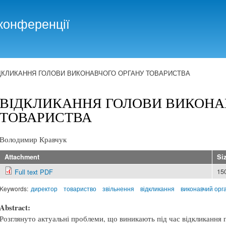
Skip to
main
конференції
content
ДКЛИКАННЯ ГОЛОВИ ВИКОНАВЧОГО ОРГАНУ ТОВАРИСТВА
ВІДКЛИКАННЯ ГОЛОВИ ВИКОНА
ТОВАРИСТВА
Володимир Кравчук
Attachment
Si
15
Full text PDF
Keywords:
директор
товариство
звільнення
відкликання
виконавчий орг
Abstract:
Розглянуто актуальні проблеми, що виникають під час відкликання г