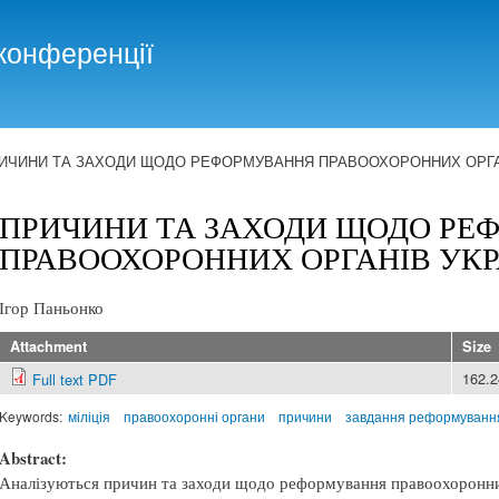
Skip to
main
конференції
content
ИЧИНИ ТА ЗАХОДИ ЩОДО РЕФОРМУВАННЯ ПРАВООХОРОННИХ ОРГА
ПРИЧИНИ ТА ЗАХОДИ ЩОДО РЕ
ПРАВООХОРОННИХ ОРГАНІВ УКР
Ігор Паньонко
Attachment
Size
162.
Full text PDF
Keywords:
міліція
правоохоронні органи
причини
завдання реформуванн
Abstract:
Аналізуються причин та заходи щодо реформування правоохоронних