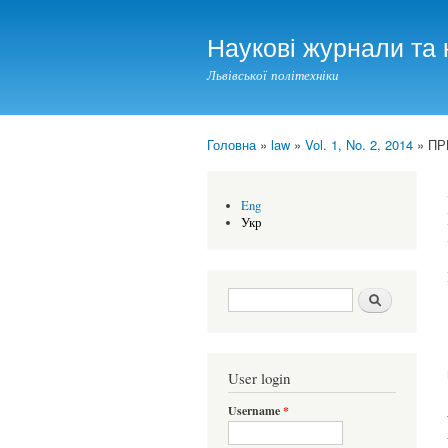
Наукові журнали та 
Львівської політехніки
Головна
»
law
»
Vol. 1, No. 2, 2014
» ПР
You are here
Eng
Укр
Search form
Шукати
User login
Username
*