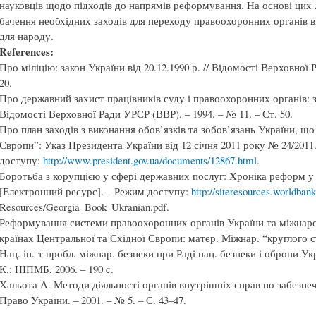
науковців щодо підходів до напрямів реформування. На основі цих
бачення необхідних заходів для переходу правоохоронних органів в
для народу.
References:
Про міліцію: закон України від 20.12.1990 р. // Відомості Верховної 
20.
Про державний захист працівників суду і правоохоронних органів: зак
Відомості Верховної Ради УРСР (ВВР). – 1994. – № 11. – Ст. 50.
Про план заходів з виконання обов’язків та зобов’язань України, що 
Європи”: Указ Президента України від 12 січня 2011 року № 24/2011
доступу:
http://www.president.gov.ua/documents/12867.html
.
Боротьба з корупцією у сфері державних послуг: Хроніка реформ у 
[Електронний ресурс]. – Режим доступу:
http://siteresources.worldb
Resources/Georgia_Book_Ukranian.pdf.
Реформування системи правоохоронних органів України та міжнарод
країнах Центральної та Східної Європи: матер. Міжнар. “круглого сто
Нац. ін.-т пробл. міжнар. безпеки при Раді нац. безпеки і оброни Укра
К.: НІПМБ, 2006. – 190 c.
Хальота А. Методи діяльності органів внутрішніх справ по забезпеч
Право України. – 2001. – № 5. – С. 43–47.