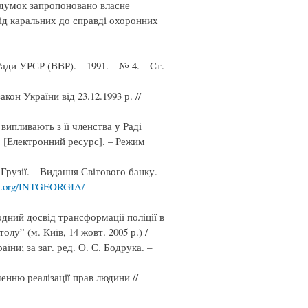
 думок запропоновано власне
ід каральних до справді охоронних
Ради УРСР (ВВР). – 1991. – № 4. – Ст.
он України від 23.12.1993 р. //
випливають з її членства у Раді
. [Електронний ресурс]. – Режим
Грузії. – Видання Світового банку.
ank.org/INTGEORGIA/
ний досвід трансформації поліції в
лу” (м. Київ, 14 жовт. 2005 р.) /
їни; за заг. ред. О. С. Бодрука. –
енню реалізації прав людини //