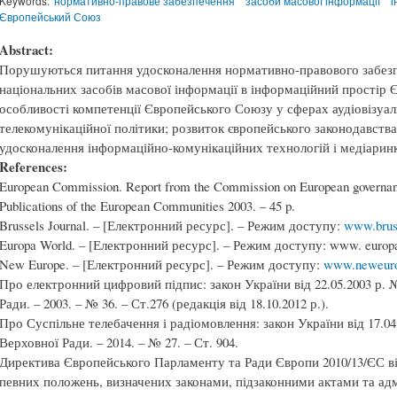
Keywords:
нормативно-правове забезпечення
засоби масової інформації
і
Європейський Союз
Abstract:
Порушуються питання удосконалення нормативно-правового забезпе
національних засобів масової інформації в інформаційний простір 
особливості компетенції Європейського Союзу у сферах аудіовізуаль
телекомунікаційної політики; розвиток європейського законодавства
удосконалення інформаційно-комунікаційних технологій і медіарин
References:
European Commission. Report from the Commission on European governanc
Publications of the European Communities 2003. – 45 p.
Brussels Journal. – [Електронний ресурс]. – Режим доступу:
www.brus
Europa World. – [Електронний ресурс]. – Режим доступу: www. europa
New Europe. – [Електронний ресурс]. – Режим доступу:
www.neweuro
Про електронний цифровий підпис: закон України від 22.05.2003 р. 
Ради. – 2003. – № 36. – Ст.276 (редакція від 18.10.2012 р.).
Про Суспільне телебачення і радіомовлення: закон України від 17.04.
Верховної Ради. – 2014. – № 27. – Ст. 904.
Директива Європейського Парламенту та Ради Європи 2010/13/ЄС від
певних положень, визначених законами, підзаконними актами та а