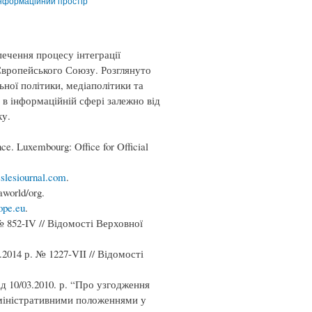
нформаційний простір
чення процесу інтеграції
Європейського Союзу. Розглянуто
ної політики, медіаполітики та
 в інформаційній сфері залежно від
ку.
e. Luxembourg: Office for Official
slesiournal.com
.
world/org.
pe.eu
.
№ 852-IV // Відомості Верховної
2014 р. № 1227-VII // Відомості
 10/03.2010. р. “Про узгодження
дміністративними положеннями у