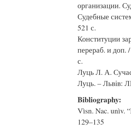
организации. Су
Судебные систем
521 с.
Конституции зар
перераб. и доп. 
с.
Луць Л. А. Сучас
Луць. – Львів: Л
Bibliography:
Vìsn. Nac. unìv. “
129–135