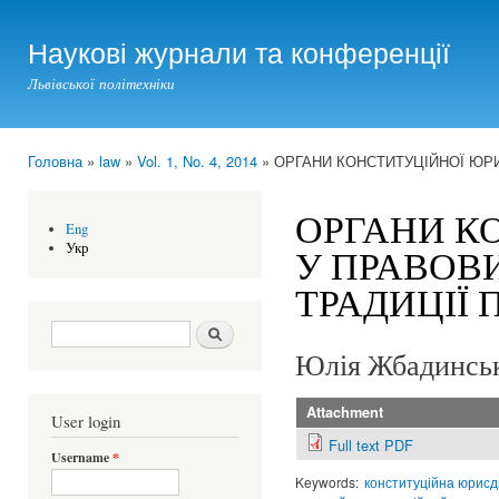
Ski
mai
Наукові журнали та конференції
con
Львівської політехніки
Головна
»
law
»
Vol. 1, No. 4, 2014
» ОРГАНИ КОНСТИТУЦІЙНОЇ ЮРИ
You are here
ОРГАНИ К
Eng
Укр
У ПРАВОВ
ТРАДИЦІЇ 
Search form
Шукати
Юлія Жбадинсь
Attachment
User login
Full text PDF
Username
*
Keywords:
конституційна юрисд