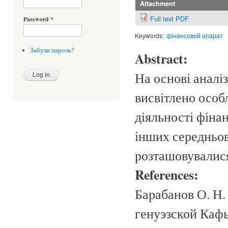
Attachment
Full text PDF
Password
*
Keywords:
фінансовий апарат
Забули пароль?
Abstract:
На основі аналіз
висвітлено особл
діяльності фіна
інших середньов
розташовувалис
References:
Барабанов О. Н.
генуэзской Кафы