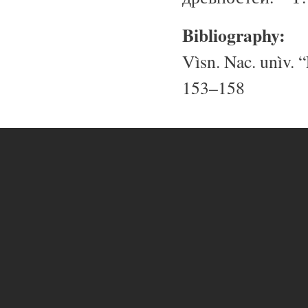
Bibliography:
Vìsn. Nac. unìv. “
153–158