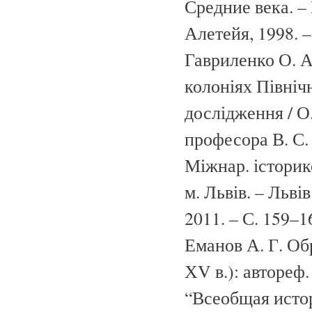
Средние века. – 
Алетейя, 1998. –
Гавриленко О. А
колоніях Північ
дослідження / О
професора В. С.
Міжнар. історико
м. Львів. – Льв
2011. – С. 159–1
Еманов А. Г. Об
ХV в.): автореф.
“Всеобщая истори