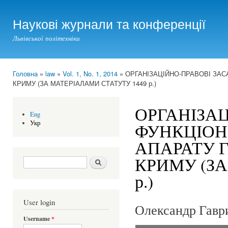
Ski
mai
Наукові журнали та конференції
con
Львівської політехніки
Головна
»
law
»
Vol. 1, No. 1, 2014
» ОРГАНІЗАЦІЙНО-ПРАВОВІ ЗАС
You are here
КРИМУ (ЗА МАТЕРІАЛАМИ СТАТУТУ 1449 р.)
ОРГАНІЗА
Eng
Укр
ФУНКЦІОН
АПАРАТУ 
КРИМУ (ЗА
Search form
Шукати
р.)
User login
Олександр Гавр
Username
*