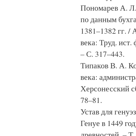
Пономарев А. Л
по данным бухга
1381–1382 гг. /
века: Труд. ист.
– С. 317–443.
Типаков В. А. К
века: администра
Херсонесский сб
78–81.
Устав для генуэ
Генуе в 1449 го
древностей. – Т.