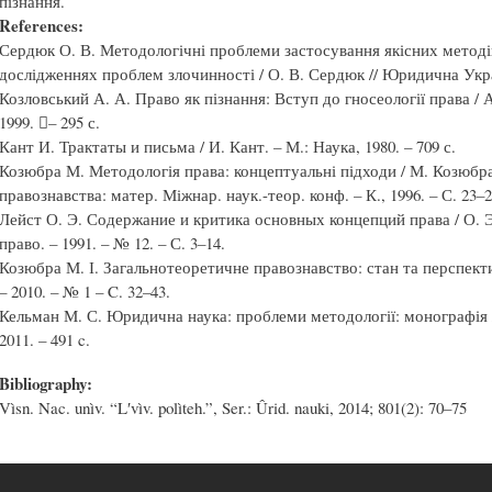
пізнання.
References:
Сердюк О. В. Методологічні проблеми застосування якісних методі
дослідженнях проблем злочинності / О. В. Сердюк // Юридична Україн
Козловський А. А. Право як пізнання: Вступ до гносеології права / А
1999. – 295 с.
Кант И. Трактаты и письма / И. Кант. – М.: Наука, 1980. – 709 с.
Козюбра М. Методологія права: концептуальні підходи / М. Козюбра
правознавства: матер. Міжнар. наук.-теор. конф. – К., 1996. – С. 23–2
Лейст О. Э. Содержание и критика основных концепций права / О. Э
право. – 1991. – № 12. – С. 3–14.
Козюбра М. І. Загальнотеоретичне правознавство: стан та перспекти
– 2010. – № 1 – C. 32–43.
Кельман М. С. Юридична наука: проблеми методології: монографія 
2011. – 491 c.
Bibliography:
Vìsn. Nac. unìv. “Lʹvìv. polìteh.”, Ser.: Ûrid. nauki, 2014; 801(2): 70–75