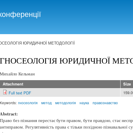
Skip to
main
конференції
content
ОСЕОЛОГІЯ ЮРИДИЧНОЇ МЕТОДОЛОГІЇ
ГНОСЕОЛОГІЯ ЮРИДИЧНОЇ МЕТО
Михайло Кельман
Attachment
Size
159.
Full text PDF
Keywords:
гносеологія
метод
методологія
наука
правознавство
Abstract:
Право без пізнання перестає бути правом, бути правдою, стає несп
антиправом. Регулятивність права є тільки похідною пізнавальної су