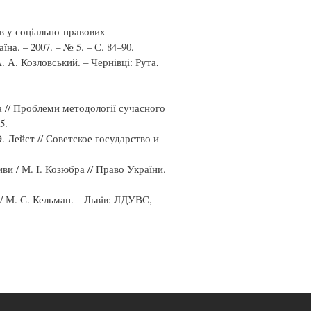
в у соціально-правових
а. – 2007. – № 5. – С. 84–90.
. А. Козловський. – Чернівці: Рута,
 // Проблеми методології сучасного
5.
. Лейст // Советское государство и
ви / М. І. Козюбра // Право України.
/ М. С. Кельман. – Львів: ЛДУВС,