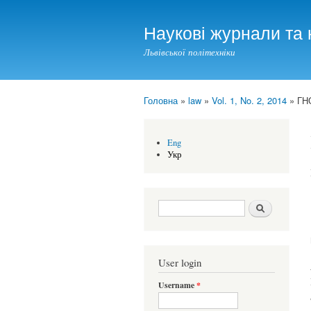
Наукові журнали та 
Львівської політехніки
Головна
»
law
»
Vol. 1, No. 2, 2014
» ГН
You are here
Eng
Укр
Search form
Шукати
User login
Username
*