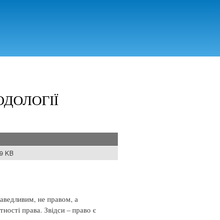
ДОЛОГІЇ
09 KB
раведливим, не правом, а
тності права. Звідси – право є