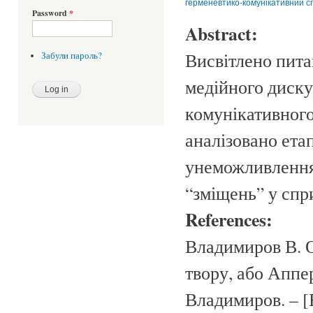
герменевтико-комунікативний с
Password
*
Abstract:
Висвітлено пита
Забули пароль?
медійного диску
комунікативного
аналізовано ета
унеможливлення 
“зміщень” у спр
References:
Владимиров В. О
твору, або Аппер
Владимиров. – [