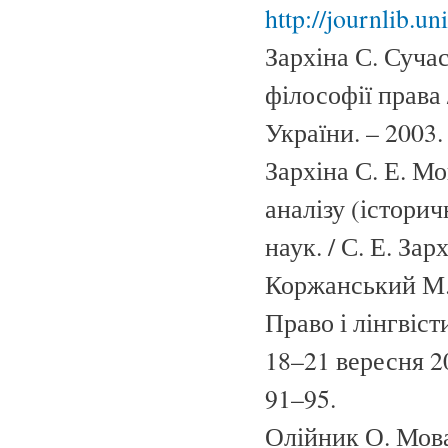
http://journlib.un
Зархіна С. Сучас
філософії права 
України. – 2003.
Зархіна С. Е. М
аналізу (історич
наук. / С. Е. Зар
Коржанський М. 
Право і лінгвіст
18–21 вересня 20
91–95.
Олійник О. Мова