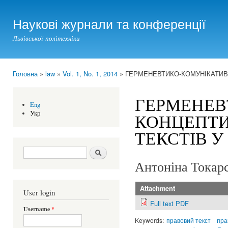
Ski
mai
Наукові журнали та конференції
con
Львівської політехніки
Головна
»
law
»
Vol. 1, No. 1, 2014
» ГЕРМЕНЕВТИКО-КОМУНІКАТИВН
You are here
ГЕРМЕНЕВ
Eng
Укр
КОНЦЕПТИ
ТЕКСТІВ У 
Search form
Шукати
Антоніна Токарс
Attachment
User login
Full text PDF
Username
*
Keywords:
правовий текст
пра