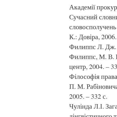
Академії прокура
Сучасний словни
словосполучень /
К.: Довіра, 2006.
Филиппс Л. Дж. 
Филиппс, М. В. 
центр, 2004. – 33
Філософія права: 
П. М. Рабінович
2005. – 332 с.
Чулінда Л.І. За
лінгвістичного т