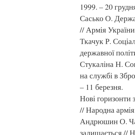
1999. – 20 грудн
Сасько О. Держа
// Армія України.
Ткачук Р. Соціа
державної політи
Стукаліна Н. Со
на службі в Збро
– 11 березня.
Нові горизонти 
// Народна армія.
Андрюшин О. Час
залишається // Н