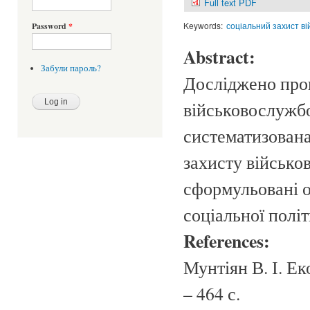
Full text PDF
Keywords:
соціальний захист в
Password
*
Abstract:
Забули пароль?
Досліджено про
військовослужбо
систематизована
захисту військов
сформульовані о
соціальної полі
References:
Мунтіян В. І. Ек
– 464 с.