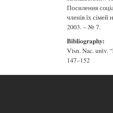
Посилення соціа
членів їх сімей 
2003. – № 7.
Bibliography:
Vìsn. Nac. unìv. “
147–152