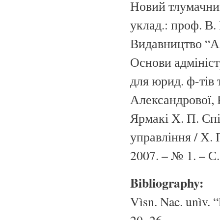
Новий тлумачний 
уклад.: проф. В.
Видавництво “АК
Основи адміністр
для юрид. ф-тів т
Александрової, Р
Ярмакі Х. П. Сп
управління / Х. 
2007. – № 1. – С
Bibliography:
Vìsn. Nac. unìv. “