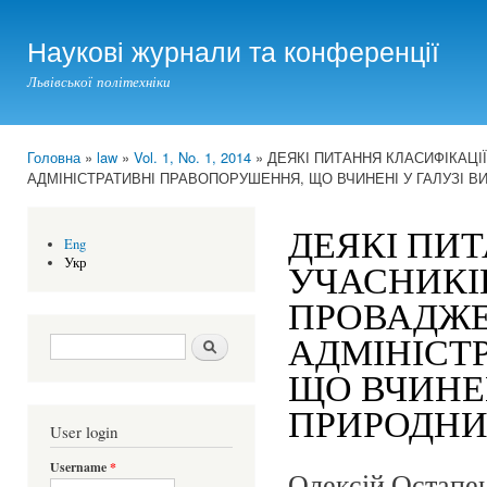
Ski
mai
Наукові журнали та конференції
con
Львівської політехніки
Головна
»
law
»
Vol. 1, No. 1, 2014
» ДЕЯКІ ПИТАННЯ КЛАСИФІКАЦІ
You are here
АДМІНІСТРАТИВНІ ПРАВОПОРУШЕННЯ, ЩО ВЧИНЕНІ У ГАЛУЗІ 
ДЕЯКІ ПИ
Eng
Укр
УЧАСНИКІ
ПРОВАДЖЕ
АДМІНІСТ
Search form
Шукати
ЩО ВЧИНЕ
ПРИРОДНИ
User login
Username
*
Олексій Остапе