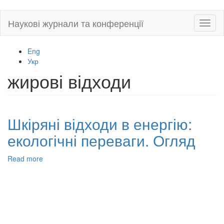
Skip
Наукові журнали та конференції
Toggl
to
naviga
main
content
Eng
Укр
жирові відходи
Шкіряні відходи в енергію:
екологічні переваги. Огляд
Read more
about
Шкіряні
відходи
в
енергію:
екологічні
переваги.