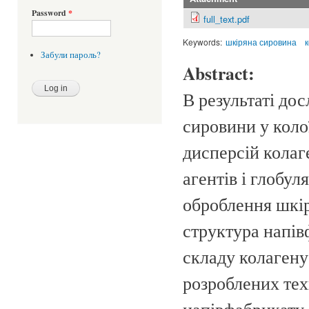
Password
*
full_text.pdf
Keywords:
шкіряна сировина
Забули пароль?
Abstract:
В результаті до
сировини у коло
дисперсій колаг
агентів і глобу
оброблення шкір
структура напів
складу колагену
розроблених те