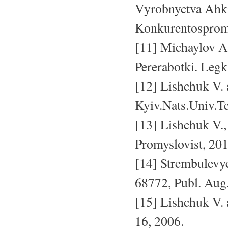
Vyrobnyctva Ahki
Konkurentospromo
[11] Michaylov A
Pererabotki. Legk
[12] Lishchuk V.
Kyiv.Nats.Univ.Te
[13] Lishchuk V.
Promyslovist, 201
[14] Strembulevyc
68772, Publ. Aug.
[15] Lishchuk V. 
16, 2006.