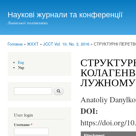
Ski
mai
Наукові журнали та конференції
con
Львівської політехніки
Головна
»
ЖХХТ
»
JCCT Vol. 10, No. 3, 2016
» СТРУКТУРНІ ПЕРЕТ
You are here
СТРУКТУР
Eng
Укр
КОЛАГЕНВ
ЛУЖНОМУ 
Search form
Шукати
Anatoliy Danylko
DOI:
User login
https://doi.org/1
Username
*
Attachment