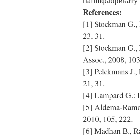
напівфабрикату 
References:
[1] Stockman G., D
23, 31.
[2] Stockman G., D
Assoc., 2008, 103
[3] Pelckmans J.,
21, 31.
[4] Lampard G.: L
[5] Aldema-Ramos
2010, 105, 222.
[6] Madhan В., Ra