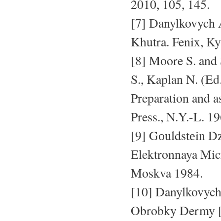
2010, 105, 145.
[7] Danylkovych A
Khutra. Fenix, Ky
[8] Moore S. and
S., Kaplan N. (Ed
Preparation and as
Press., N.Y.-L. 19
[9] Gоuldstеin Dz
Elektronnaya Micr
Moskva 1984.
[10] Danylkovych
Obrobky Dermy [i