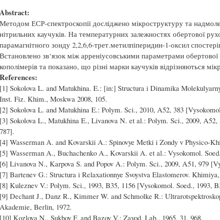
Abstract:
Методом ЕСР-спектроскопії досліджено мікроструктуру та надмоле
нітрильних каучуків. На температурних залежностях обертової рухом
парамагнітного зонду 2,2,6,6-трет.метилпіперидин-1-оксил спостері
Встановлено зв‘язок між арреніусовськими параметрами обертової 
кополімерів та показано, що різні марки каучуків відрізняються м
References:
[1] Sokolova L. and Matukhina. E.: [in:] Structura i Dinamika Molekulyarny
Inst. Fiz. Khim., Moskwa 2008, 105.
[2] Sokolova L. and Matukhina E.: Polym. Sci., 2010, A52, 383 [Vysokomol
[3] Sokolova L., Matukhina E., Livanova N. et al.: Polym. Sci., 2009, A52
787].
[4] Wasserman A. and Kovarskii A.: Spinovye Metki i Zondy v Physico-K
[5] Wasserman A., Buchachenko A., Kovarskii A. et al.: Vysokomol. Soed.
[6] Livanova N., Karpova S. and Popov A.: Polym. Sci., 2009, A51, 979 [V
[7] Bartenev G.: Structura i Relaxationnye Svoystva Elastomerov. Khimiy
[8] Kuleznev V.: Polym. Sci., 1993, B35, 1156 [Vysokomol. Soed., 1993, B
[9] Dechant J., Danz R., Kimmer W. and Schmolke R.: Ultrarotspektrosk
Akademie, Berlin, 1972.
[10] Kozlova N., Sukhov F. and Bazov V.: Zavod. Lab., 1965, 31, 968.