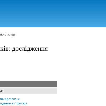
тного зонду
ків: дослідження
 KB
тний резонанс
рядкована структура