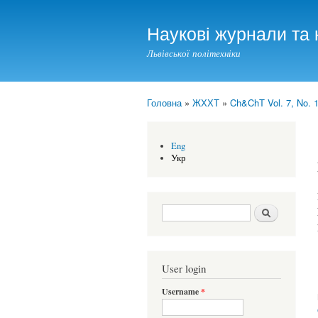
Наукові журнали та 
Львівської політехніки
Головна
»
ЖХХТ
»
Ch&ChT Vol. 7, No. 1
You are here
Eng
Укр
Search form
Шукати
User login
Username
*