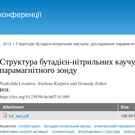
Skip to
main
конференції
content
, 2013
» Структура бутадієн-нітрильних каучуків: дослідження парамагні
Структура бутадієн-нітрильних каучу
парамагнітного зонду
Nadezhda Livanova, Svetlana Karpova and Gennady Zaikov
DOI:
https://doi.org/10.23939/chcht07.01.069
Attachment
Size
126.03
full_text.pdf
Keywords:
полібутадієн
бутадієн-нітрильний каучук
електронний парамагні
ефективна енергія активації
ізомеризація
впорядкована структура
невпо