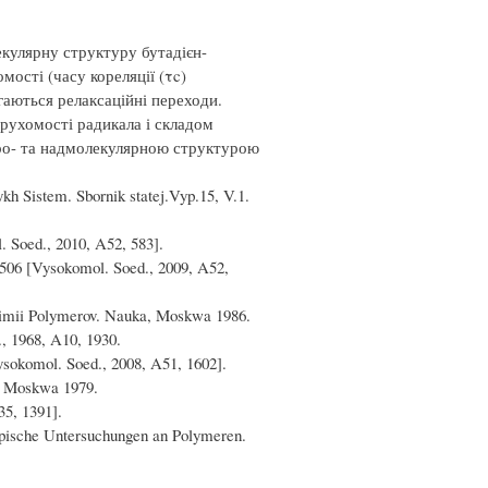
кулярну структуру бутадієн-
ості (часу кореляції (τc)
гаються релаксаційні переходи.
рухомості радикала і складом
ікро- та надмолекулярною структурою
kh Sistem. Sbornik statej.Vyp.15, V.1.
. Soed., 2010, A52, 583].
, 506 [Vysokomol. Soed., 2009, A52,
himii Polymerov. Nauka, Moskwa 1986.
, 1968, A10, 1930.
ysokomol. Soed., 2008, A51, 1602].
a, Moskwa 1979.
35, 1391].
opische Untersuchungen an Polymeren.