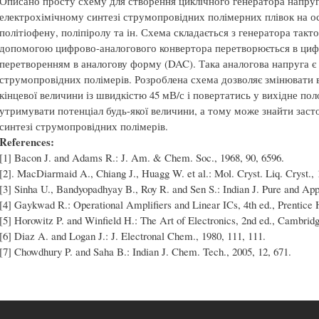
Описано просту схему для створення циклічного генератора напруг
електрохімічному синтезі струмопровідних полімерних плівок на ос
політіофену, поліпіролу та ін. Схема складається з генератора такто
допомогою цифрово-аналогового конвертора перетворюється в циф
перетворенням в аналогову форму (DAC). Така аналогова напруга є
струмопровідних полімерів. Розроблена схема дозволяє змінювати в
кінцевої величини із швидкістю 45 мВ/с і повертатись у вихідне п
утримувати потенціал будь-якої величини, а тому може знайти заст
синтезі струмопровідних полімерів.
References:
[1] Bacon J. and Adams R.: J. Am. & Chem. Soc., 1968, 90, 6596.
[2]. MacDiarmaid A., Chiang J., Huagg W. et al.: Mol. Cryst. Liq. Cryst., 
[3] Sinha U., Bandyopadhyay B., Roy R. and Sen S.: Indian J. Pure and Appl
[4] Gaykwad R.: Operational Amplifiers and Linear ICs, 4th ed., Prentice H
[5] Horowitz P. and Winfield H.: The Art of Electronics, 2nd ed., Cambridg
[6] Diaz A. and Logan J.: J. Electronal Chem., 1980, 111, 111.
[7] Chowdhury P. and Saha B.: Indian J. Chem. Tech., 2005, 12, 671.