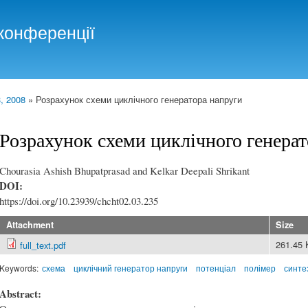
Skip to
main
конференції
content
, 2008
» Розрахунок схеми циклічного генератора напруги
Розрахунок схеми циклічного генерат
Chourasia Ashish Bhupatprasad and Kelkar Deepali Shrikant
DOI:
https://doi.org/10.23939/chcht02.03.235
Attachment
Size
261.45
full_text.pdf
Keywords:
схема
циклічний генератор напруги
потенціал
полімер
синте
Abstract: