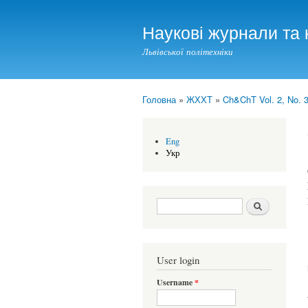
Наукові журнали та 
Львівської політехніки
Головна
»
ЖХХТ
»
Ch&ChT Vol. 2, No. 3
You are here
Eng
Укр
Search form
Шукати
User login
Username
*