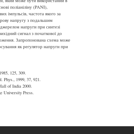
и, який може бути використаний в
нові поліаніліну (PANI),
вих імпульсів, частота якого за
рову напругу з подальшим
 джерелом напруги при синтезі
ихідний сигнал з початкової до
оложення. Запропонована схема може
осування як регулятор напруги при
1985, 125, 309.
. Phys., 1999, 37, 921.
all of India 2000.
e University Press.