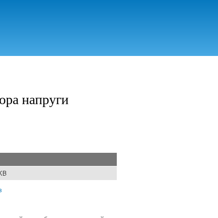
ора напруги
 KB
з