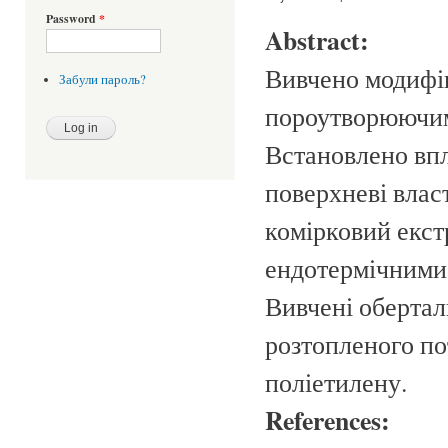
Password
*
Abstract:
Вивчено модифі
Забули пароль?
пороутворюючим
Встановлено впли
поверхневі вла
комірковий екст
ендотермічними
Вивчені обертал
розтопленого по
поліетилену.
References: