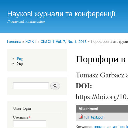
Ski
mai
Наукові журнали та конференції
con
Львівської політехніки
Головна
»
ЖХХТ
»
Ch&ChT Vol. 7, No. 1, 2013
» Порофори в екструзи
You are here
Порофори в 
Eng
Укр
Tomasz Garbacz 
DOI:
Search form
Шукати
https://doi.org/1
User login
Attachment
full_text.pdf
Username
*
Keywords:
термопластичні пол