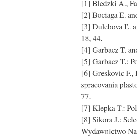
[1] Bledzki A., Fa
[2] Bociaga E. and
[3] Dulebova Ľ. a
18, 44.
[4] Garbacz T. an
[5] Garbacz T.: P
[6] Greskovic F.,
spracovania plast
77.
[7] Klepka T.: Po
[8] Sikora J.: Se
Wydawnictwo Na