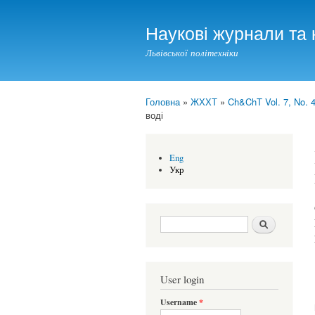
Наукові журнали та 
Львівської політехніки
Головна
»
ЖХХТ
»
Ch&ChT Vol. 7, No. 4
You are here
воді
Eng
Укр
Search form
Шукати
User login
Username
*