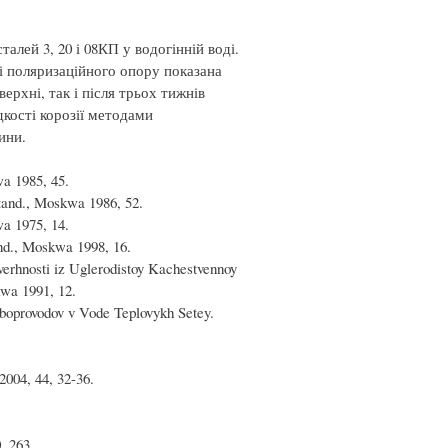
алей 3, 20 і 08КП у водогінній воді.
і поляризаційного опору показана
ерхні, так і після трьох тижнів
кості корозії методами
ини.
wa 1985, 45.
stand., Moskwa 1986, 52.
a 1975, 14.
nd., Moskwa 1998, 16.
verhnosti iz Uglerodistoy Kachestvennoy
kwa 1991, 12.
uboprovodov v Vode Teplovykh Setey.
2004, 44, 32-36.
, 263.