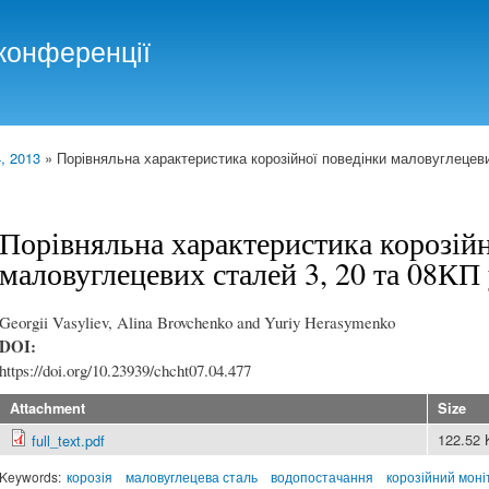
Skip to
main
конференції
content
, 2013
» Порівняльна характеристика корозійної поведінки маловуглецевих
Порівняльна характеристика корозійн
маловуглецевих сталей 3, 20 та 08КП 
Georgii Vasyliev, Alina Brovchenko and Yuriy Herasymenko
DOI:
https://doi.org/10.23939/chcht07.04.477
Attachment
Size
122.52
full_text.pdf
Keywords:
корозія
маловуглецева сталь
водопостачання
корозійний моні