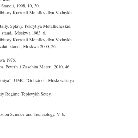
tancii, 1998, 10, 30.
ibitory Korrozii Metallov dlya Vodnykh
lly, Splavy, Pokrytiya Metallicheskie.
. stand., Moskwa 1983, 6.
ibitory Korrozii Metallov dlya Vodnykh
zdat. stand., Moskwa 2000, 26.
lwa 1976.
. Poverh. i Zaschita Mater., 2010, 46,
sheniya”, UMC “Golicino”, Moskowskaya
kiy Regime Teplovykh Setey.
osion Science and Technology, V. 6,