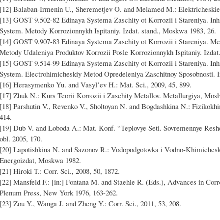
[12] Balaban-Irmenin U., Sheremetjev O. and Melamed M.: Elektricheskie S
[13] GOST 9.502-82 Edinaya Systema Zaschity ot Korrozii i Stareniya. Inh
System. Metody Korrozionnykh Ispitaniy. Izdat. stand., Moskwa 1983, 26.
[14] GOST 9.907-83 Edinaya Systema Zaschity ot Korrozii i Stareniya. Meta
Metody Udaleniya Produktov Korrozii Posle Korrozionnykh Ispitaniy. Izdat
[15] GOST 9.514-99 Edinaya Systema Zaschity ot Korrozii i Stareniya. Inh
System. Electrohimicheskiy Metod Opredeleniya Zaschitnoy Sposobnosti. I
[16] Herasymenko Yu. and Vasyl’ev H.: Mat. Sci., 2009, 45, 899.
[17] Zhuk N.: Kurs Teorii Korrozii i Zaschity Metallov. Metallurgiya, Mos
[18] Parshutin V., Revenko V., Sholtoyan N. and Bogdashkina N.: Fizikokhim
414.
[19] Dub V. and Loboda A.: Mat. Konf. “Teplovye Seti. Sovremennye Re
obl. 2005, 170.
[20] Lapotishkina N. and Sazonov R.: Vodopodgotovka i Vodno-Khimiches
Energoizdat, Moskwa 1982.
[21] Hiroki T.: Corr. Sci., 2008, 50, 1872.
[22] Mansfeld F.: [in:] Fontana M. and Staehle R. (Eds.), Advances in Corr
Plenum Press, New York 1976, 163-262.
[23] Zou Y., Wanga J. and Zheng Y.: Corr. Sci., 2011, 53, 208.