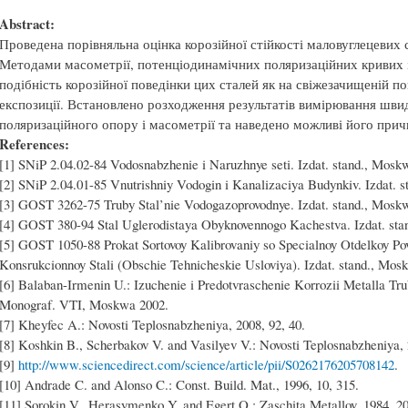
Abstract:
Проведена порівняльна оцінка корозійної стійкості маловуглецевих ст
Методами масометрії, потенціодинамічних поляризаційних кривих 
подібність корозійної поведінки цих сталей як на свіжезачищеній пов
експозиції. Встановлено розходження результатів вимірювання швид
поляризаційного опору і масометрії та наведено можливі його прич
References:
[1] SNiP 2.04.02-84 Vodosnabzhenie i Naruzhnye seti. Izdat. stand., Mosk
[2] SNiP 2.04.01-85 Vnutrishniy Vodogin i Kanalizaciya Budynkiv. Izdat. 
[3] GOST 3262-75 Truby Stal’nie Vodogazoprovodnye. Izdat. stand., Moskw
[4] GOST 380-94 Stal Uglerodistaya Obyknovennogo Kachestva. Izdat. sta
[5] GOST 1050-88 Prokat Sortovoy Kalibrovaniy so Specialnoy Otdelkoy Po
Konsrukcionnoy Stali (Obschie Tehnicheskie Usloviya). Izdat. stand., Mos
[6] Balaban-Irmenin U.: Izuchenie i Predotvraschenie Korrozii Metalla Tr
Monograf. VTI, Moskwa 2002.
[7] Kheyfec A.: Novosti Teplosnabzheniya, 2008, 92, 40.
[8] Koshkin B., Scherbakov V. and Vasilyev V.: Novosti Teplosnabzheniya, 
[9]
http://www.sciencedirect.com/science/article/pii/S0262176205708142
.
[10] Andrade C. and Alonso C.: Const. Build. Mat., 1996, 10, 315.
[11] Sorokin V., Herasymenko Y. and Egert O.: Zaschita Metallov, 1984, 20