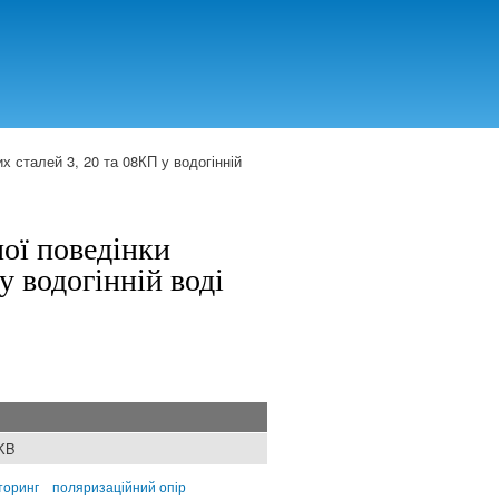
 сталей 3, 20 та 08КП у водогінній
ої поведінки
у водогінній воді
 KB
торинг
поляризаційний опір