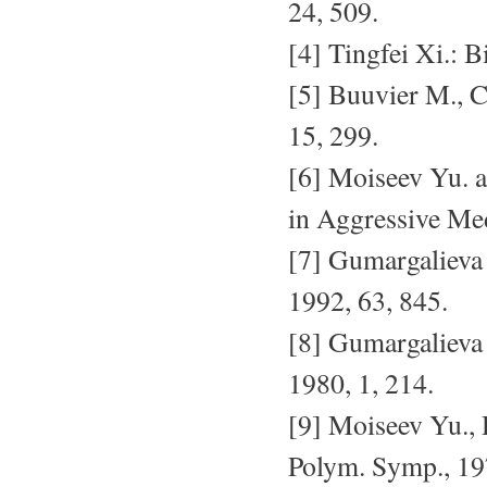
24, 509.
[4] Tingfei Xi.: B
[5] Buuvier M., C
15, 299.
[6] Moiseev Yu. 
in Aggressive Me
[7] Gumargalieva
1992, 63, 845.
[8] Gumargalieva 
1980, 1, 214.
[9] Moiseev Yu., D
Polym. Symp., 19