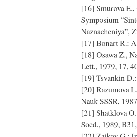
[16] Smurova E.,
Symposium “Sint
Naznacheniya”, Z
[17] Bonart R.: 
[18] Osawa Z., N
Lett., 1979, 17, 4
[19] Tsvankin D.:
[20] Razumova L.,
Nauk SSSR, 1987,
[21] Shatklova O.
Soed., 1989, B31,
[22] Zaikov G.: In