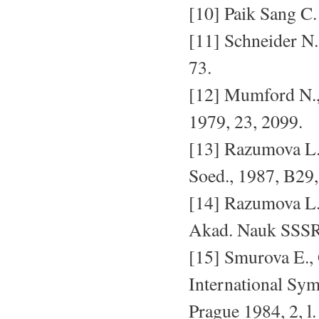
[10] Paik Sang C.
[11] Schneider N.
73.
[12] Mumford N., 
1979, 23, 2099.
[13] Razumova L.
Soed., 1987, B29,
[14] Razumova L.,
Akad. Nauk SSSR,
[15] Smurova E., 
International Sy
Prague 1984, 2, l.