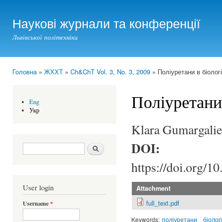
Ski
mai
Наукові журнали та конференції
con
Львівської політехніки
Головна
»
ЖХХТ
»
Ch&ChT Vol. 3, No. 3, 2009
» Поліуретани в біолог
You are here
Поліуретани
Eng
Укр
Klara Gumargalie
DOI:
Search form
Шукати
https://doi.org/1
User login
Attachment
full_text.pdf
Username
*
Keywords:
поліуретани
біолог