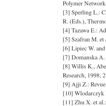
Polymer Networks.
[3] Sperling L.: 
R. (Eds.), Thermo
[4] Tazawa E.: Ad
[5] Szafran M. et
[6] Lipiec W. and
[7] Domanska A. e
[8] Willis K., Ab
Research, 1998, 2
[9] Ajji Z.: Revu
[10] Wlodarczyk 
[11] Zhu X. et al.