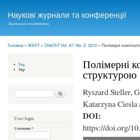
Ski
mai
Наукові журнали та конференції
con
Львівської політехніки
Головна
»
ЖХХТ
»
Ch&ChT Vol. 67, No. 2, 2013
» Полімерні композит
You are here
Полімерні к
Eng
Укр
структурою
Ryszard Steller,
Search form
Шукати
Katarzyna Ciesla
DOI:
User login
https://doi.org/1
Username
*