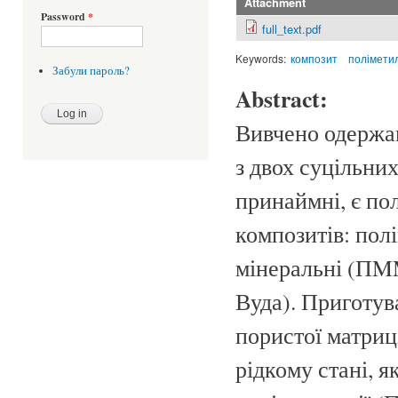
Attachment
Password
*
full_text.pdf
Keywords:
композит
полімети
Забули пароль?
Abstract:
Вивчено одержан
з двох суцільни
принаймні, є по
композитів: по
мінеральні (ПMM
Вуда). Приготув
пористої матриц
рідкому стані, 