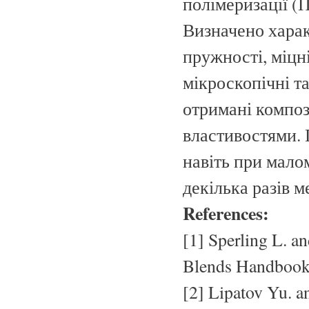
полімеризації 
Визначено харак
пружності, міцні
мікроскопічні т
отримані компо
властивостями. 
навіть при малом
декілька разів м
References:
[1] Sperling L. an
Blends Handbook.
[2] Lipatov Yu. a