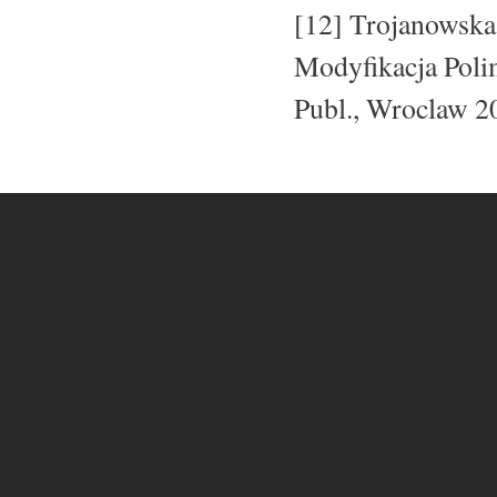
[12] Trojanowska-
Modyfikacja Poli
Publ., Wroclaw 2