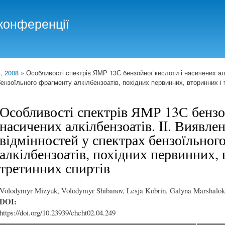
Skip to
main
конференції
content
, 2008
» Особливості спектрів ЯМР 13С бензойної кислоти і насичених алк
бензоїльного фрагменту алкілбензоатів, похідних первинних, вторинних і 
Особливості спектрів ЯМР 13С бензо
насичених алкілбензоатів. II. Виявле
відмінностей у спектрах бензоїльног
алкілбензоатів, похідних первинних, 
третинних спиртів
Volodymyr Mizyuk, Volodymyr Shibanov, Lesja Kobrin, Galyna Marshalok
DOI:
https://doi.org/10.23939/chcht02.04.249