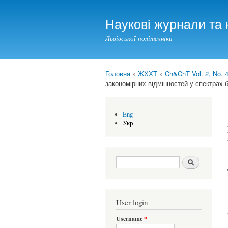
Наукові журнали та 
Львівської політехніки
Головна
»
ЖХХТ
»
Ch&ChT Vol. 2, No. 4
You are here
закономірних відмінностей у спектрах 
Eng
Укр
Search form
Шукати
User login
Username
*