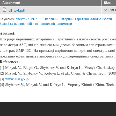
Attachment
Size
545.29
full_text.pdf
Keywords:
спектри ЯМР 13С
первинні
вторинні і третинні алкілбензоати
базові та диференційні (спектральні) параметри
Abstract:
Для ряду первинних, вторинних і третинних алкілбензоатів розрахо
параметри ΔδС, які є різницею між двома базовими спектральними
спектрах ЯМР 13С. На прикладі вирішення конкретної спектральної 
показано ефективність використання диференційних спектральних п
References:
[1] Mizyuk V., Elagin G., Shybanov V. and Kobryn L.: Visnyk Cherkaskogo 
[2] Mizyuk V., Shybanov V., Kobryn L. et al.: Chem. & Chem. Tech., 2008,
[3]
www.aist.go.jp
.
[4] Shybanov V., Mizyuk V. and Kobryn L.: Voprosy Khimii i Khim. Tech., 