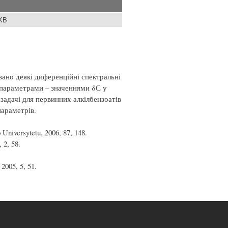
 KB
вано деякі диференційні спектральні
 параметрами – значеннями δС у
задачі для первинних алкілбензоатів
араметрів.
Universytetu, 2006, 87, 148.
 2, 58.
2005, 5, 51.