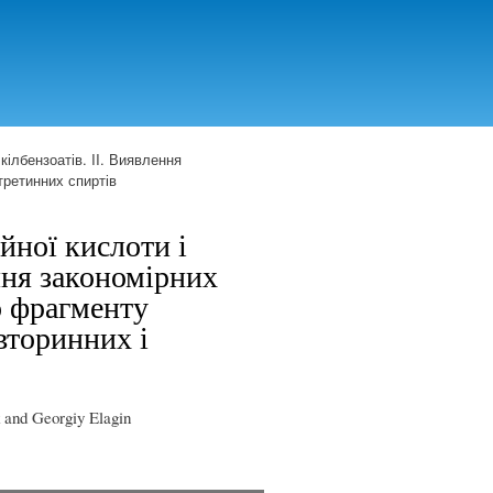
ілбензоатів. II. Виявлення
третинних спиртів
йної кислоти і
ння закономірних
о фрагменту
вторинних і
 and Georgiy Elagin